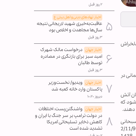
۲ روز قبل
اخبار نهادهای دینی و اهل بیتی ع
عاقبت‌به‌خیری شهید لاریجانی نتیجه
سال‌ها مجاهدت و اخلاص بود
۳ روز قبل
 دلخراش
درخواست مالک شهرک
اخبار جهان
امید سبز برای بازنگری در مصادره
توسط طالبان
۳ روز قبل
مانی در
ویدیو/ نخست‌وزیر
اخبار جهان
پاکستان وارد خانه کعبه شد
مان آتش
دیروز ۱۰:۲۰
شود که
 دهند.
واشنگتن‌پست: اختلافات
اخبار جهان
در دولت ترامپ بر سر جنگ با ایران و
بحانی
کاهش ذخایر تسلیحاتی آمریکا
2/11/
تشدید شده است
۲ روز قبل