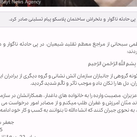
پی حادثه ناگوار و دلخراش ساختمان پلاسکو پیام تسلیتی صادر کرد.
العظمی سبحانی از مراجع معظم تقلید شیعیان، در پی حادثه ناگوار و
دند:
بِسْمِ اللَّهِ الرَّحْمنِ الرَّحِيمِ‌
 گروهی از جانبازان سازمان آتش نشانی و گروه دیگری از برادران ای
دل ها را تکان داد و موجب تأثر و تألّم شدید گردید.
زیزان، مصیبت وارده را به خانواده های داغدار، همکارانشان در ساز
د منّان آمرزش و غفران طلب میکنم و از مصادر امور درخواست می 
به نحوی جبران کنند که انشاءالله تا بتوانند به کسب و کار خود ادامه
جعفر س
95