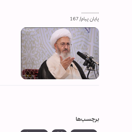
...............
پایان پیام/ 167
برچسب‌ها