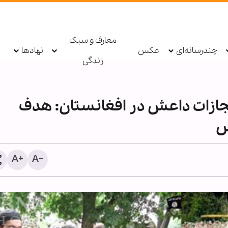
معارف و سبک
چندرسانه‌ای
عکس
نهادها
زندگی
جازات داعش در افغانستان: هدف
س
اطعام روزانه ۱۰ هزار ز
حرم بانوی کرامت در ایام ار
حسینی