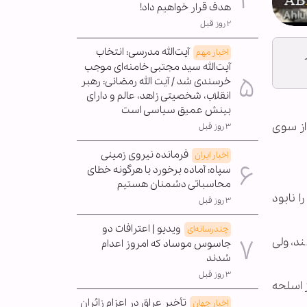
هدف قرار خواهیم داد!
۲ روز قبل
آیت‌الله مدرسی: انتخاب
اخبار مهم
آیت‌الله سید مجتبی خامنه‌ای موجب
خرسندی شد / آیت الله رمضانی: رهبر
انقلاب، شخصیتی زاهد، عالم و دارای
بینش عمیق سیاسی است
 از سوی
۳ روز قبل
فرمانده نیروی زمینی
اخبار ایران
سپاه: آماده برخورد با هرگونه خطای
محاسباتی دشمنان هستیم
 نابود
۳ روز قبل
ویدیو | اعترافات دو
چندرسانه‌ای
د، ولی
جاسوس موساد که امروز اعدام
شدند
۳ روز قبل
ز اسلحه
تأخیر عراق در اعزام زائران
اخبار جهان