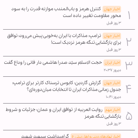
کنترل هرمز و باب‌المندب موازنه قدرت را به سود
اخبار جهان
محور مقاومت تغییر داده است
۳ روز قبل
ترامپ: مذاکرات با ایران به‌خوبی پیش می‌رود؛ توافق
اخبار جهان
برای بازگشایی تنگه هرمز نزدیک است!
۳ روز قبل
حجت الاسلام سیّد صدرا هاشمی دار فانی را وداع گفت
اخبار ایران
دیروز ۲۰:۳۷
گزارش گاردین: کابوس ترسناک کارتر برای ترامپ؛
اخبار جهان
جدول زمانی مذاکرات ایران تا انتخابات میان‌دوره‌ای؟
دیروز ۱۰:۴۱
روایت العربیه از توافق ایران و عمان؛ جزئیات و شروط
اخبار مهم
بازگشایی تنگه هرمز
۳ روز قبل
گرامیداشت سپهبد شهید
اخبار نهادهای دینی و اهل بیتی ع