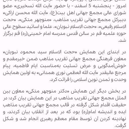
امروز - پنجشنبه 5 اسفند - با حضور «آیت الله تسخیری» عضو
شورای عالی مجمع جهانی اهل بیت(ع)، «آیت الله محسن اراکی»
دبیرکل مجمع جهانی تقریب مذاهب، «منوچهر متکی»، «حجت
الاسلام رفیعی»، «حجت الاسلام نبویان»، علما و اساتید سطوح عالی
حوزه علمیه قم در سالن قدس مدرسه امام خمینی(ره) قم برگزار
شد.
در ابتدای این همایش «حجت الاسلام سید محمود نبویان»
معاون فرهنگی مجمع جهانی تقریب مذاهب ضمن خیرمقدم و
خوش‌آمدگویی و عرض تسلیت به‌مناسبت ایام فاطمیه، پیام
مرجع عالیقدر «آیت الله العظمی نوری همدانی» به اولین همایش
وحدت و تمدن نوین اسلامی را قرائت کرد.
در بخش دیگر این همایش «دکتر منوچهر متکی» معاون بین
الملل مجمع جهانی تقریب مذاهب در این همایش بیان کرد: در
حقیقت اقدام شکل گرفته در قالب مجمع جهانی تقریب مذاهب
ایده و اندیشه امام(ره) بود که در بعد از انقلاب بیان کردند، و
نهادینه کردن آن توسط مقام معظم رهبری انجام شد و شکل
گرفت.