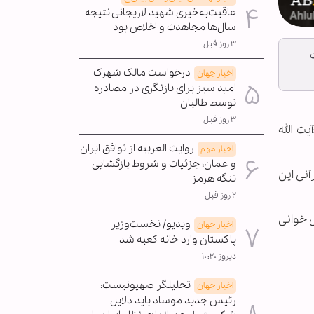
عاقبت‌به‌خیری شهید لاریجانی نتیجه
سال‌ها مجاهدت و اخلاص بود
۳ روز قبل
درخواست مالک شهرک
اخبار جهان
امید سبز برای بازنگری در مصادره
توسط طالبان
۳ روز قبل
یت الله
روایت العربیه از توافق ایران
اخبار مهم
و عمان؛ جزئیات و شروط بازگشایی
آنی این
تنگه هرمز
۲ روز قبل
ل خوانی
ویدیو/ نخست‌وزیر
اخبار جهان
پاکستان وارد خانه کعبه شد
دیروز ۱۰:۲۰
تحلیلگر صهیونیست:
اخبار جهان
رئیس جدید موساد باید دلایل