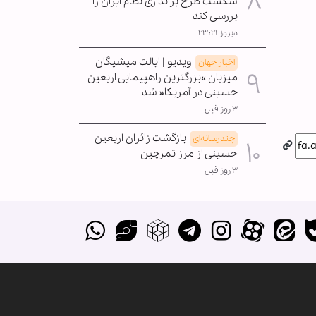
شکست طرح براندازی نظام ایران را
بررسی کند
دیروز ۲۳:۲۱
ویدیو | ایالت میشیگان
اخبار جهان
میزبان »بزرگترین راهپیمایی اربعین
حسینی در آمریکا« شد
۳ روز قبل
بازگشت زائران اربعین
چندرسانه‌ای
حسینی از مرز تمرچین
۳ روز قبل