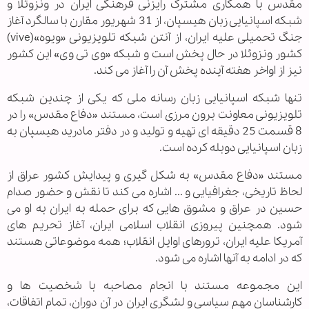
مقدس با همکاری مشترک رایزنی فرهنگی ایران در ونزوئلا و
شبکه اسپانیایی زبان هیسپان، از 31 شهریور مقارن با سالگرد آغاز
جنگ تحمیلی علیه ایران، از آنتن شبکه تلویزیونی «ویوه»(vive)
کشور ونزوئلا در حال پخش است و شبکه «وی تی وی» این کشور
نیز از اواخر هفته آینده پخش آن را آغاز می کند.
تنها شبکه اسپانیایی زبان رسانه ملی که یکی از چندین شبکه
تلویزیونی معاونت برون مرزی است، مستند «دفاع مقدس» را در
8 قسمت 25 دقیقه ای تهیه و تولید و در دفتر مادرید هیسپان به
زبان اسپانیایی دوبله کرده است.
مستند «دفاع مقدس» به شکل گیری و پیدایش کشور عراق از
لحاظ تاریخی، جغرافیایی و ... اشاره می کند تا نقش و حضور صدام
حسین در عراق و مشوق هایی که برای حمله به ایران به او می
شود. همچنین پیروزی انقلاب اسلامی ایران، آغاز تحریم های
آمریکا علیه ایران، ترورهای اوایل انقلاب؛ همه موضوعاتی هستند
که در ادامه به آنها اشاره می شود.
این مجموعه مستند با انجام مصاحبه با شخصیت ها و
کارشناسان مهم سیاسی و لشگری ایران در آن دوران، تمام اتفاقات،