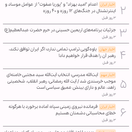
اعدام "امید بهزاد" و "پوریا صفوت" از عوامل موساد و
اخبار ایران
اینترنشنال در جنگ‌های ۱۲ روزه و ۴۰ روزه
۳ روز قبل
جزئیات برنامه‌های اربعین حسینی در حرم حضرت عبدالعظیم(ع)
۳ روز قبل
یاوه‌گویی ترامپ تمامی ندارد؛ اگر ایران توافق نکند،
اخبار جهان
رهبر آن را هدف قرار خواهیم داد!
۲ روز قبل
آیت‌الله مدرسی: انتخاب آیت‌الله سید مجتبی خامنه‌ای
اخبار مهم
موجب خرسندی شد / آیت الله رمضانی: رهبر انقلاب، شخصیتی
زاهد، عالم و دارای بینش عمیق سیاسی است
۳ روز قبل
فرمانده نیروی زمینی سپاه: آماده برخورد با هرگونه
اخبار ایران
خطای محاسباتی دشمنان هستیم
۳ روز قبل