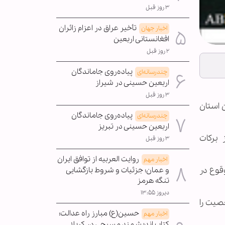
۳ روز قبل
تأخیر عراق در اعزام زائران
اخبار جهان
افغانستانی اربعین
۲ روز قبل
پیاده‌روی جاماندگان
چندرسانه‌ای
اربعین حسینی در شیراز
۳ روز قبل
ن استان
پیاده‌روی جاماندگان
چندرسانه‌ای
اربعین حسینی در تبریز
 برکات
۳ روز قبل
روایت العربیه از توافق ایران
اخبار مهم
قوع در
و عمان؛ جزئیات و شروط بازگشایی
تنگه هرمز
دیروز ۱۳:۵۵
عصیت را
حسین(ع) مبارز راه عدالت؛
اخبار مهم
کتاب اندیشمند مسیحی در کربلا