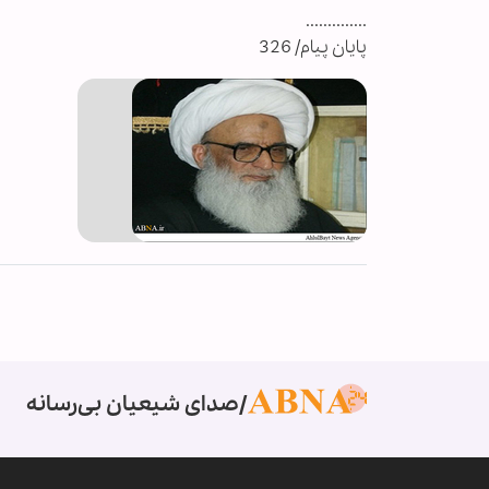
..............
پایان پیام/ 326
صدای شیعیان بی‌رسانه