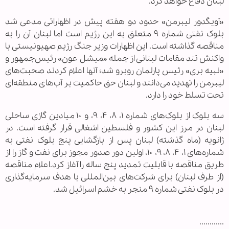
لبنان دفاع خواهد کرد.
«آویگدور لیبرمن» حدود دو هفته پیش در اظهاراتی مدعی شد
بلوک نفتی شماره ۹ متعلق به این رژیم است اما لبنان آن را به
مناقصه گذاشته است. این اظهارات وزیر جنگ رژیم صهیونیستی با
واکنش تند مقامات لبنانی از جمله «میشل عون» رئیس‌جمهور و
«نبیه بری» رئیس پارلمان روبرو شد؛ آنها اعلام کردند صحبت‌های
لیبرمن را تهدید می‌دانند و لبنان حق حاکمیت بر آب‌های منطقه‌ای
تحت تسلط خود را دارد.
سه بلوک از بلوک‌های شماره ۱، ۸، ۴، ۹، و ۱۰ میادین گازی ساحلی
لبنان در مرز این کشور و فلسطین اشغالی قرار گرفته‌ است. در
ژانویه (ماه گذشته) لبنان پس از بازگشایی پنج بلوک نفتی به
شماره‌های ۱، ۴، ۸، ۹، ۱۰، اولین دور صدور مجوز برای نفت و گاز را از
طریق مناقصه با قابلیت تمدید پنج ساله را آغاز کرد.اعلام مناقصه
(از طرف لبنان) برای شرکت‌های بین‌المللی با هدف سرمایه‌گذاری
در بلوک نفتی شماره ۹ منجر به خشم اسرائیل شد.
............