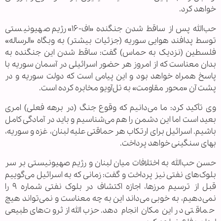
خواهد کرد.
حب‌الله پس از ساقط شدن جنگنده «اف-۱۶» رژیم صهیونیستی
توسط پدافند هوایی سوریه (جزئیات بیشتر) به وبگاه «الرساله»
فلسطین (نزدیک به حماس) گفت: ساقط شدن این جنگنده به
بدان معناست که از امروز هر حضور اسرائیلی در آسمان سوریه با
پاسخ همراه خواهد بود و این پیامی است که دولت سوریه و در
پشت آن «محور مقاومت» به تل‌آویو مخابره کرده است.
وی تأکید کرد: ما می‌دانیم که وقوع جنگ (در برهه فعلی) امری
بعید است اما این دشمن را هم می‌شناسیم و باید در آمادگی کامل
باشیم. اسرائیل برای ارتکاب هر حماقتی علیه لبنان، غزه و سوریه،
بهای سنگینی خواهد پرداخت.
حسن حب‌الله به اختلافات میان لبنان و رژیم صهیونیستی بر سر
بلوک‌های نفتی نیز پرداخت و گفت: زمانی که به اسرائیل می‌گوییم
قبل از ترسیم مرزها، اجازه اکتشاف در بلوک نفتی شماره ۹ را
نمی‌دهیم، به خوبی می‌داند این به چه معناست و نمی‌تواند هیچ
حماقتی در این مکان انجام دهد. حزب‌الله از ثروت‌های طبیعی