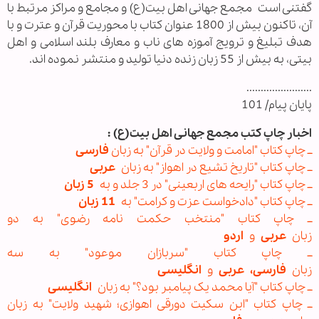
گفتنی است مجمع جهانی اهل بیت(ع) و مجامع و مراکز مرتبط با
آن، تاکنون بیش از 1800 عنوان کتاب با محوریت قرآن و عترت و با
هدف تبلیغ و ترویج آموزه های ناب و معارف بلند اسلامی و اهل
بیتی، به بیش از 55 زبان زنده دنیا تولید و منتشر نموده اند.
.......................
پایان پیام/ 101
اخبار چاپ کتب مجمع جهانی اهل بیت(ع) :
ــ چاپ کتاب "امامت و ولایت در قرآن" به زبان
فارسی
ــ چاپ کتاب "تاریخ تشیع در اهواز" به زبان
عربی
ــ چاپ کتاب "رایحه های اربعینی" در 3 جلد و به
5 زبان
ــ چاپ کتاب "دادخواست عزت و کرامت" به
11 زبان
ــ چاپ کتاب "​منتخب حکمت نامه رضوی" به دو
زبان
عربی
و
اردو
ــ چاپ کتاب "سربازان موعود" به سه
زبان
فارسی،
عربی
و
انگلیسی
ــ چاپ کتاب "آیا محمد یک پیامبر بود؟" به زبان
انگلیسی
ــ چاپ کتاب "ابن سکیت دورقی اهوازی؛ شهید ولایت" به زبان