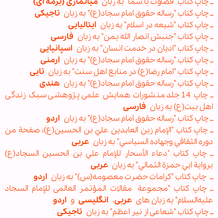
ــ چاپ کتاب "قضاوت با شما" به زبان
میانماری (برمه ای)
ــ چاپ کتاب "رساله حقوق امام سجاد(ع)" به زبان
تاجیکی
ــ چاپ کتاب "شيعه در اسلام" به زبان
ايتاليایی
ــ چاپ کتاب "جنبش انصار الله یمن" به زبان
فارسی
ــ چاپ کتاب "ادیان در خدمت انسان" به زبان
اسپانیایی
ــ چاپ کتاب "رساله حقوق امام سجاد(ع)" به زبان
ارمنی
ــ چاپ کتاب "امام رضا(ع) در منابع اهل سنت" به زبان
تایی
ــ چاپ کتاب "رساله حقوق امام سجاد(ع)" به زبان
هندی
ــ چاپ 14 جلد منشورات همایش علمی پژوهشی سبک زندگی
اهل بیت(ع) به زبان
فارسی
ــ چاپ کتاب "رساله حقوق امام سجاد(ع)" به زبان
اردو
ــ چاپ کتاب "الإمام زين العابدين عليّ بن الحسين(ع)؛ صفحة من
دوره الثقافي وجهاده السياسي" به زبان
عربی
ــ چاپ کتاب "دعاء الأسحار للإمام علي بن الحسين السجاد(ع)
بروایة ابي حمزة الثمالي" به زبان
عربی
ــ
چاپ کتاب "کرامات حضرت معصومه(س)" به زبان
اردو
ــ چاپ کتاب "مجموعة مقالات المؤتمر العالمی للإمام السجاد
علیه‌السلام" به زبان های
عربی
،
انگلیسی
و
اردو
ــ چاپ کتاب "شعاعی از نیر اعظم" به زبان
تاجیکی