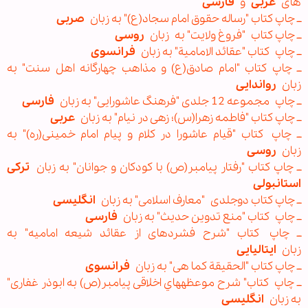
های
عربی
و
فارسی
ــ چاپ کتاب "رساله حقوق امام سجاد(ع)" به زبان
صربی
ــ چاپ کتاب "فروغ ولايت" به زبان
روسی
ــ چاپ کتاب "عقائد الامامیة" به زبان
فرانسوی
ــ چاپ کتاب "امام صادق(ع) و مذاهب چهارگانه اهل سنت" به
زبان
رواندایی
ــ چاپ مجموعه 12 جلدی "فرهنگ عاشورايی" به زبان
فارسی
ــ چاپ کتاب "فاطمه زهرا(س)؛ زهی در نیام" به زبان
عربی
ــ چاپ کتاب "قيام عاشورا در کلام و پيام امام خمينی(ره)" به
زبان
روسی
ــ چاپ کتاب "رفتار پیامبر(ص) با کودکان و جوانان" به زبان
ترکی
استانبولی
ــ چاپ کتاب دوجلدی "معارف اسلامی" به زبان
انگليسی
ــ چاپ کتاب "منع تدوین حدیث" به زبان
فارسی
ــ چاپ کتاب "شرح فشرده‎ای از عقائد شيعه اماميه" به
زبان
ايتاليایی
ــ چاپ کتاب "الحقیقة کما هی" به زبان
فرانسوی
ــ چاپ کتاب" شرح موعظه‎هاي اخلاقی پیامبر(ص) به ابوذر غفاری"
به زبان
انگلیسی