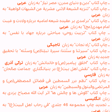
ــ چاپ کتاب "دين و دنيای مدرن؛ عصر نياز" به زبان
عربی
ــ چاپ کتاب "تنزیه الشيعة الاثنی عشرية عن الشبهات الواهية" به
زبان
عربی
ــ چاپ کتاب "درآمدی بر عقیده شیعه امامیه درباره ولادت و غیبت
امام مهدی(عج)" به زبان
عربی
ــ چاپ کتاب "تربيت روحی؛ مباحثی درباره جهاد با نفس" به
زبان
عربی
ــ چاپ کتاب "راه نجات" به زبان
تاجيکی
ــ چاپ کتاب "سیرتنا و سنّتنا؛ سیرة نبیّنا(ص) وسنّته" با تحقیق
جدید به زبان
عربی
ــ چاپ کتاب "اخلاق پیامبر(ص) و خاندانش" به زبان
ترکی
آذری
ــ چاپ كتاب "نقش اهل بیت(ع) در بنيانگذاري جماعت صالحان"
به زبان
فارسي
ــ چاپ کتاب "نظم درر السمطين فی فضائل المصطفی(ص) و
المرتضی والبتول والسبطين" به زبان
عربی
ــ چاپ کتاب "کاوش ها و چالش ها" اثر آیت الله مصباح یزدی به
زبان
انگلیسی
ــ تجدید چاپ مجموعه 46 جلدي "في رحاب اهل ‌البيت(ع)" به
زبان
عربی