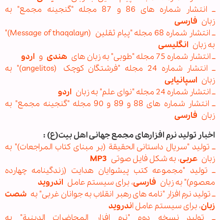
ــ انتشار شماره های 86 و 87 مجله "گنجینه مجمع" به
زبان
فارسی
ــ انتشار شماره 68 مجله‌ "پیام ثقلین (Message of thaqalayn)"
به زبان
انگلیسی
ــ انتشار شماره 75 مجله‌ "طوبی" به زبان های
هندی
و
اردو
ــ انتشار شماره 24 مجله‌ "فرشتگان کوچک
(angelitos)" به
زبان
اسپانیایی
ــ انتشار شماره 24 مجله‌ "نوای علم" به زبان
اردو
ــ انتشار شماره های 88 و 89 و 90 مجله "گنجینه مجمع" به
زبان
فارسی
اخبار تولید نرم افزارهای مجمع جهانی اهل بیت(ع) :
ــ تولید "سریال داستانی الحقیقة (بر مبنای کتاب المراجعات)" به
زبان
عربی
، به شکل فایل صوتی
MP3
ــ تولید "مجموعه کتب پیشوایان هدایت (زندگینامه چهارده
معصوم)" به زبان
فارسی
، برای سیستم عامل
اندروید
ــ تولید نرم افزار "نامه های رهبر انقلاب به جوانان غربی" به
شصت
زبان
، برای سیستم عامل ا
ندروید
ــ تولید نسخه دوم "نرم افزار المحاضرات الدینیة" به