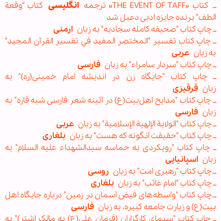
ــ كتاب «THE EVENT OF TAFF» ترجمه
انگلیسی
کتاب "وقعة
الطف" برنده جایزه ادبی دعبل شد
ــ چاپ کتاب "صحیفه کامله سجادیه" به زبان
ارمنی
ــ چاپ کتاب تفسیر "المختصر المفيد في تفسير القرآن المجيد"
به زبان
عربی
ــ چاپ کتاب "سردار سامراء" به زبان
فارسی
ــ چاپ کتاب "جایگاه زن در اندیشه امام خمینی(ره)" به
زبان
قرقیزی
ــ چاپ کتاب "مدایح اهل‌بیت(ع) در آئینه شعر فارسی شبه قاره" به
زبان
فارسی
ــ چاپ کتاب "الولایة الإلهیة الإسلامیة" به زبان
عربی
ــ چاپ کتاب "حقیقت آنگونه که هست" به زبان
بلغاری
ــ چاپ کتاب "رویکردی به حماسه سیدالشهداء علیه السلام" به
زبان
اسپانیایی
ــ چاپ کتاب "رهبری امت" به زبان
روسی
ــ چاپ کتاب "امام غائب" به زبان
بلغاری
ــ چاپ کتاب "واسطه‌های فیض آسمان در زمین" درباره جایگاه اهل
بیت(ع) و زیارت جامعه کبیره، به زبان
فارسی
ــ چاپ کتاب "سیمای کارگزاران (فرمان علی(ع) به مالک اشتر)" به