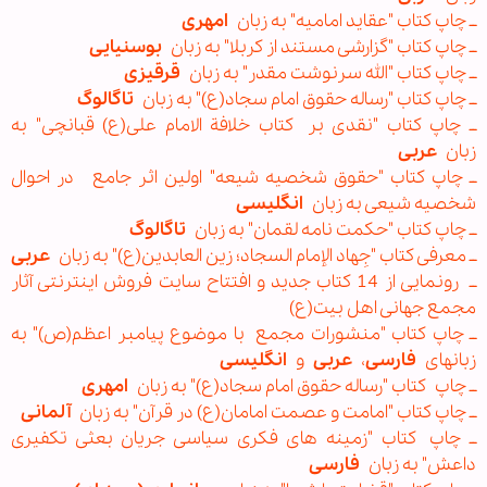
ــ چاپ کتاب "عقاید امامیه" به زبان
امهری
ــ چاپ کتاب "گزارشی مستند از کربلا" به زبان
بوسنیایی
ــ چاپ کتاب "الله سرنوشت مقدر" به زبان
قرقیزی
ــ چاپ کتاب "رساله حقوق امام سجاد(ع)" به زبان
تاگالوگ
ــ چاپ کتاب "نقدی بر کتاب خلافة الامام علی(ع) قبانچی" به
زبان
عربی
ــ چاپ کتاب "حقوق شخصیه شیعه" اولین اثر جامع در احوال
شخصیه شیعی به زبان
انگلیسی
ــ چاپ کتاب "حکمت نامه لقمان" به زبان
تاگالوگ
ــ معرفی کتاب "جِهاد الإمام السجاد؛ زین العابدین(ع)" به زبان
عربی
ــ رونمایی از 14 کتاب جدید و افتتاح سایت فروش اینترنتی آثار
مجمع جهانی اهل بیت(ع)
ــ چاپ کتاب "منشورات مجمع با موضوع پيامبر اعظم(ص)" به
زبانهای
فارسی
،
عربی
و
انگلیسی
ــ چاپ کتاب "رساله حقوق امام سجاد(ع)" به زبان
امهری
ــ چاپ کتاب "امامت و عصمت امامان(ع) در قرآن" به زبان
آلمانی
ــ چاپ کتاب "زمینه های فکری سیاسی جریان بعثی تکفیری
داعش" به زبان
فارسی