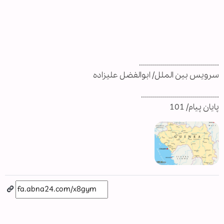
........................................
سرویس بین الملل/ ابوالفضل علیزاده
.......................................
پایان پیام/ 101