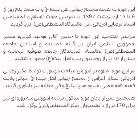
این دوره به همت مجمع جهانی اهل بیت(ع) و به مدت پنج روز از
9 تا 13 اردیبهشت 1397 با تدریس حجت الاسلام و المسلمین
استاد «رضایی آدریانی» در
دانشگاه المصطفی(ص)
برپا گردید.
مراسم افتتاحیه این دوره با حضور آقای «وحید کیانی» سفیر
جمهوری اسلامی ایران در گینه، نماینده و استادان جامعة
المصطفی(ص) العالمیة،
نمایندگان جامعه صوفیه تیجانیه و
بیش از 70 تن از روحانیون پیرو اهل بیت(ع) حضور داشتند.
در این دوره، علاوه بر آموزش مباحث مهدویت توسط دکتر رضایی
آدریانی استاد
اعزامی از مجمع جهانی اهل بیت(ع)
، مبانی ولایت
فقیه، فقه عملی، شیوه های تبلیغ و فن خطابه نیز یادآوری گردید.
همچنین پس از پایان دوره مذکور، برنامه آموزشی سه روزه ای نیز
برای 170 تن از دانشجویان مرکز المصطفی(ص) برگزار شد.