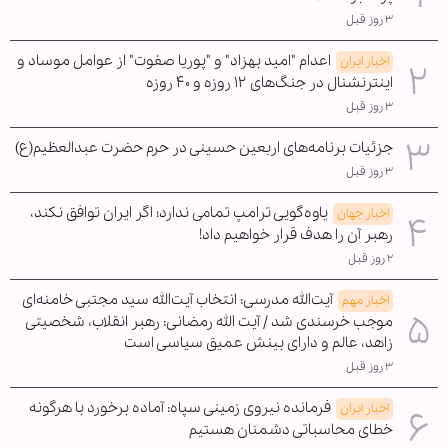
۳ روز قبل
اعدام "امید بهزاد" و "پوریا صفوت" از عوامل موساد و
اخبار ایران
اینترنشنال در جنگ‌های ۱۲ روزه و ۴۰ روزه
۳ روز قبل
جزئیات برنامه‌های اربعین حسینی در حرم حضرت عبدالعظیم(ع)
۳ روز قبل
یاوه‌گویی ترامپ تمامی ندارد؛ اگر ایران توافق نکند،
اخبار جهان
رهبر آن را هدف قرار خواهیم داد!
۲ روز قبل
آیت‌الله مدرسی: انتخاب آیت‌الله سید مجتبی خامنه‌ای
اخبار مهم
موجب خرسندی شد / آیت الله رمضانی: رهبر انقلاب، شخصیتی
زاهد، عالم و دارای بینش عمیق سیاسی است
۳ روز قبل
فرمانده نیروی زمینی سپاه: آماده برخورد با هرگونه
اخبار ایران
خطای محاسباتی دشمنان هستیم