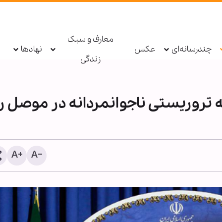
معارف و سبک
چندرسانه‌ای
عکس
نهادها
زندگی
تروریستی ناجوانمردانه در موصل را
معرفی بیش از ۱۹۰ عن
اربعینی در نورلایب؛ از جس
متنی تا گفت‌وگو با کتاب‌ها