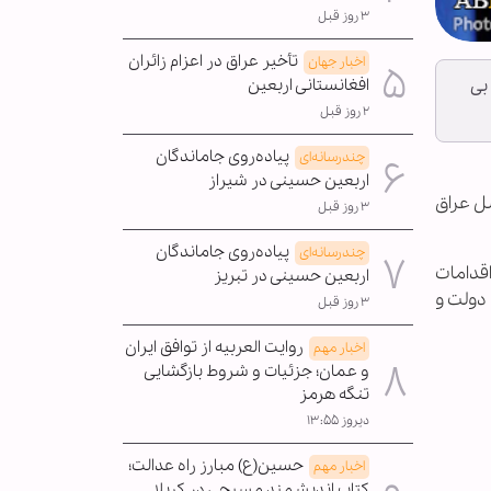
۳ روز قبل
تأخیر عراق در اعزام زائران
اخبار جهان
افغانستانی اربعین
بی
۲ روز قبل
پیاده‌روی جاماندگان
چندرسانه‌ای
اربعین حسینی در شیراز
صل عراق
۳ روز قبل
پیاده‌روی جاماندگان
چندرسانه‌ای
قدامات
اربعین حسینی در تبریز
دولت و
۳ روز قبل
روایت العربیه از توافق ایران
اخبار مهم
و عمان؛ جزئیات و شروط بازگشایی
تنگه هرمز
دیروز ۱۳:۵۵
حسین(ع) مبارز راه عدالت؛
اخبار مهم
کتاب اندیشمند مسیحی در کربلا