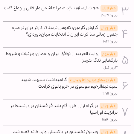
حجت الاسلام سیّد صدرا هاشمی دار فانی را وداع گفت
اخبار ایران
دیروز ۲۰:۳۷
گزارش گاردین: کابوس ترسناک کارتر برای ترامپ؛
اخبار جهان
جدول زمانی مذاکرات ایران تا انتخابات میان‌دوره‌ای؟
دیروز ۱۰:۴۱
روایت العربیه از توافق ایران و عمان؛ جزئیات و شروط
اخبار مهم
بازگشایی تنگه هرمز
۳ روز قبل
گرامیداشت سپهبد شهید
اخبار نهادهای دینی و اهل بیتی ع
سیدعبدالرحیم موسوی در حرم بانوی کرامت
دیروز ۱۳:۱۱
بزرگراه آرال-خزر؛ گام بلند قزاقستان برای تسلط بر
اخبار جهان
ترانزیت اوراسیا
دیروز ۱۸:۱۶
ویدیو/ نخست‌وزیر پاکستان وارد خانه کعبه شد
اخبار جهان