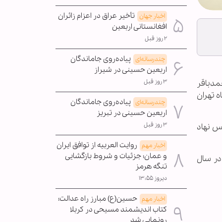
تأخیر عراق در اعزام زائران
اخبار جهان
افغانستانی اربعین
۲ روز قبل
پیاده‌روی جاماندگان
چندرسانه‌ای
اربعین حسینی در شیراز
۳ روز قبل
مدباقر
 تهران
پیاده‌روی جاماندگان
چندرسانه‌ای
اربعین حسینی در تبریز
۳ روز قبل
س نهاد
روایت العربیه از توافق ایران
اخبار مهم
و عمان؛ جزئیات و شروط بازگشایی
در سال
تنگه هرمز
دیروز ۱۳:۵۵
حسین(ع) مبارز راه عدالت؛
اخبار مهم
کتاب اندیشمند مسیحی در کربلا
رونمایی شد