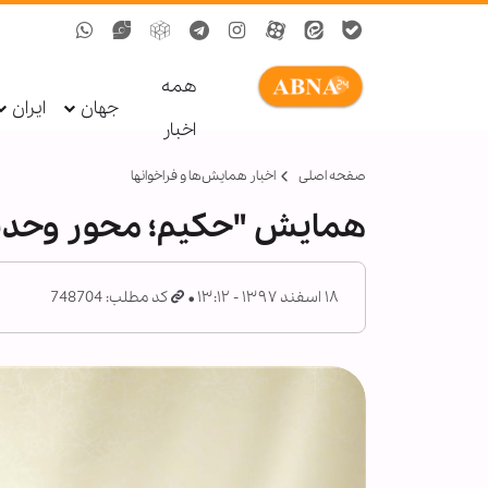
همه
جهان
ایران
اخبار
صفحه اصلی
اخبار همايش‌ها و فراخوان‏ها
همایش "حکیم؛ محور وحدت" 
۱۸ اسفند ۱۳۹۷ - ۱۳:۱۲
کد مطلب: 748704