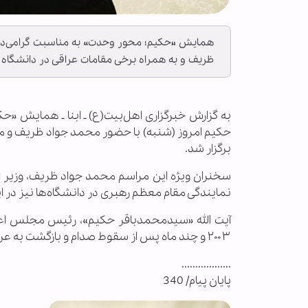
همایش «حکیم؛ محور وحدت» به مناسبت گرامی‌دا
ظریف و به همراه برخی مقامات عراقی در دانشگاه ت
به گزارش خبرگزاری اهل‌بیت(ع) ـ ابنا ـ همایش 
حکیم امروز (شنبه) با حضور محمد جواد ظریف و مس
برگزار شد.
سخنران ویژه این مراسم محمد جواد ظریف، وزیر ا
نمایندگی مقام معظم رهبری در دانشگاه‌ها نیز در ا
آیت الله «سیدمحمدباقر حکیم»، رئیس مجلس اعلای
۲۰۰۳ و چند ماه پس از سقوط صدام و بازگشت به عراق، پس از اقامه نماز جمعه در یک بمب‌گذاری در نجف ترور شد.
..................
پایان پیام/ 340