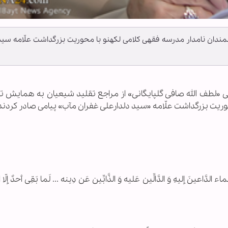
شمندان نامدار مدرسه فقهی کلامی لکهنو با محوریت بزرگداشت علّامه سید
لعظمی «لطف الله صافی گلپایگانی» از مراجع تقلید شیعیان به همایش ت
ریت بزرگداشت علّامه «سید دلدارعلی غفران مآب» پیامی صادر کردند
لدَّاعینَ إلیهِ وَ الدَّالِّین عَلیه وَ الذَّابِّین عَن دِینه ... لَما بَقِی أحدٌ إلّا 