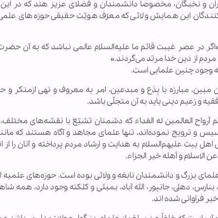
ران و نخبگان، مخصوصاً دانشمندان و فضلای عزیز هند که در این 
زارکنندگان این همایش ولائی که معرّف هويّت حقیقی حوزه‌های علم
 «اگر در عصر غیبت قائم ما علیه‌‌السلام عالمی نباشد که به آن حض
، مردم از دین خدا مرتد می‌گردند.»
طه وجود چنین علمایی است.
ین، مبارزه با بِدَع و مبدعین، امر به معروف و نهی ازمنکر و حم
یه و زعیم دینی باید به آن متجلّی باشد.
 أرواح العالمین له الفداء که دشمنان تشيّع با نقشه‌های مختلف،
أسیس و ترویج ‌نموده‌اند، تنها علمای مجاهد و آگاه هستند که مانن
هل بیت‌ علیهم‌السلام به هدایت و ارشاد مردم پرداخته و آنان را از ا
ن الاسلام و أهله خیر الجزاء.
ای بزرگ و دانشمندان نابغه و ولائی بوده است. حوزه‌های علمیه ای
 بنارس، دهلى، جانپور، الله آباد، بمبئى و كلكته وجود دارد، همه شا
یر فراوانی شده اند.