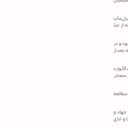
 شیعیان
ان‌مآب
 از جدّ
ود و در
 بعد از
أنوار»
ز مصادر
 مطالعه
جهاد و
 و ادای