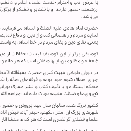
با عرض ادب و احترام خدمت علماء اعلام و دانشو
ارزشمند حضور دارند، و با تقدیر و تشکّر از برگ
می‌باشد.
حضرت امام هادی ‌علیه الصلاة و ‌السلام می‌فرماید:
نماید و مردم را راهنمائی کند و از دین او دفاع نماید
یعنی: بقای دین و بقای مردم در خط اسلام، به واس
توصیفی برتر از این توصیف نیست؛ حفاظت از دین مب
ضعفاء و مظلومین، اینها صفاتی است که هر عالم و فق
در دوران طولانی غیبت کبری حضرت بقیةالله الأعظم
اجرای اهداف شوم خود بوده و فرقه‌های ضالّه را ت
محکم ایستاده و با تألیف کتاب و نشر معارف نورانی ا
کج‌روی‌ها و ضلالت عقیده نجات داده اند؛ جزاهم الله ع
کشور بزرگ هند، سالیان سال مهد پرورش و حضور علم
شهرهای بزرگ آن، مثل: لكهنو، حیدر آباد، فیض آباد،
علما و فضلای گرانقدری است که هر کدام، منشأ آثار خ