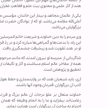
از جمله خاندان‌های مهم این کشور، خاندان غفران م
هند از آثار علمی و معنوی بیت علم و فقاهتِ غفران‌
یکی از عالمان مجاهد و بیدار این خاندان، مؤسس م
أعلی‌الله مقامه می‌باشد. او که از نوادگان حضرت ا
بزرگوارش می‌باشد.
وی مردم را به دین خداوند و شریعت خاتم المرسلین ص
این راه، با بدعت‌ها و گمراهی‌ها مبارزه کرد و در ردّ
او در هند تقویت شد و پیشرفت چشمگیری یافت.
شاگردانى از مدرسه او بیرون آمدند كه مانند مرحو
همه از مفاخر عالم اسلام مى‏باشند و آثار و تألیفات 
تحقیق و پژوهش است.
آری، باید شیعیان هند که در ولایتمداری و حفظ هویّت 
کتب آن بزرگواران، قدردان وجود آنها باشند.
خداوند متعال بر علوّ درجات آن عالم بزرگ و فرزن
زعامت‌اند بیفزاید و ما را به انجام وظیفه که هما
احترام به ساحت آن بزرگواران است هدایت نماید.