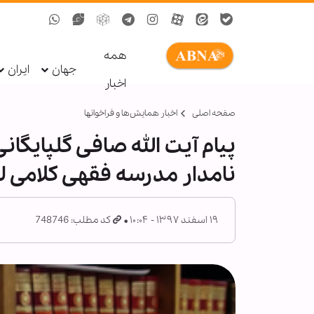
همه
جهان
ایران
اخبار
صفحه اصلی
اخبار همايش‌ها و فراخوان‏ها
پیام آیت الله صافی گلپایگا
نامدار مدرسه فقهی کلامی ل
۱۹ اسفند ۱۳۹۷ - ۱۰:۰۴
کد مطلب: 748746
ح
ا