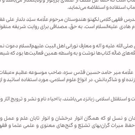
آب است که خلفاً عن سلف از علمای بزرگوار و ولایتمدار می‌باشد و
مآب استفاده و استفاضه می‌نماید.
درس فقهی کلامی لکهنو هندوستان مرحوم علّامه سيّد دلدار علی غفر
مام هادی علیه‌السلام است، به حقّ، مصداقی برای روایت شریفه منقوله
لی الله علیه و آله و معارف نورانی اهل البیت علیهم‌السلام دعوت نم
 فرقه‌های ضالّه کتاب‌ها‌ نوشت و به واسطه همین فعالیت‌ها بود که شیعه
م علّامه میر حامد حسین قدّس سرّه، صاحب موسوعه عظیم «عبقات ال
ارزنده او و شاگردانش، در انواع علوم اسلامى، مورد استفاده اساتید و ا
و استقلال اسلامی زبانزد می‌باشند، با احیاء نام و نشر و ترویج آثار و
دان و نسل او که همگان انوار درخشان و انوار تابان علم و عمل و 
ن حفظ میراث گران‌بهای تشيّع و گنج‌های معنوی و علمی علما و فقها