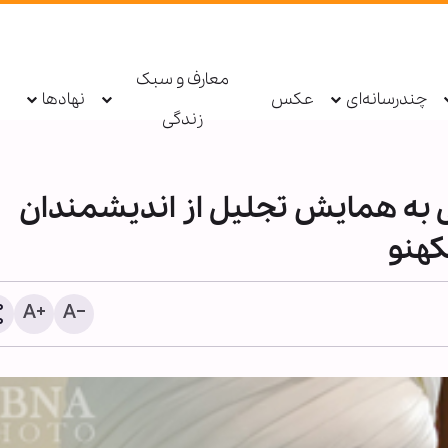
معارف و سبک
چندرسانه‌ای
عکس
نهادها
زندگی
نی به همایش تجلیل از اندیشمندان
کهنو
زب‌الله: دولت لبنان مذاکرات و
پاسخ قالیباف به ترامپ: این
متیازدهی به تل‌آویو را متوقف کند
دیپلماسی نمایشی، شکست
است