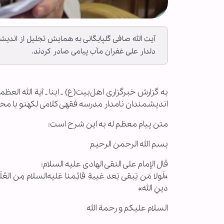
آیت الله صافی گلپایگانی به همایش تجلیل از اندی
دلدار علی غفران مآب پیامی صادر کردند.
به گزارش خبرگزاری اهل‌بیت(ع) ـ ابنا ـ آیة الله ا
اندیشمندان نامدار مدرسه فقهی کلامی لکهنو با محو
متن پیام معظم له به این شرح است:
بسم الله الرحمن الرحیم
قال الإمام علی النقی الهادی علیه‌ السلام:
«لَولا مَن يَبقی بَعد غیبةِ قائِمنا عَلیه‌‌السلام مِن العُلَماء ا
دینِ الله»
السلام علیکم و رحمة الله