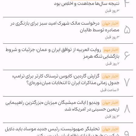
نتیجه سال‌ها مجاهدت و اخلاص بود
۳ روز قبل
درخواست مالک شهرک امید سبز برای بازنگری در
اخبار جهان
مصادره توسط طالبان
۳ روز قبل
روایت العربیه از توافق ایران و عمان؛ جزئیات و شروط
اخبار مهم
بازگشایی تنگه هرمز
۲ روز قبل
گزارش گاردین: کابوس ترسناک کارتر برای ترامپ؛
اخبار جهان
جدول زمانی مذاکرات ایران تا انتخابات میان‌دوره‌ای؟
۶ ساعت قبل
ویدیو | ایالت میشیگان میزبان »بزرگترین راهپیمایی
اخبار جهان
اربعین حسینی در آمریکا« شد
۳ روز قبل
تحلیلگر صهیونیست: رئیس جدید موساد باید دلایل
اخبار جهان
شکست طرح براندازی نظام ایران را بررسی کند