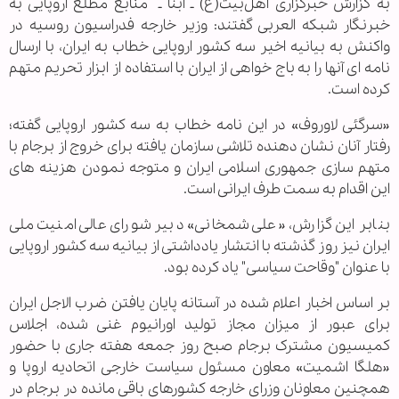
به گزارش خبرگزاری اهل‌بیت(ع) ـ ابنا ـ
منابع مطلع اروپایی به
خبرنگار شبکه العربی گفتند: وزیر خارجه فدراسیون روسیه در
واکنش به بیانیه اخیر سه کشور اروپایی خطاب به ایران، با ارسال
نامه ای آنها را به باج خواهی از ایران با استفاده از ابزار تحریم متهم
کرده است.
«
سرگئی لاوروف»
در این نامه خطاب به سه کشور اروپایی گفته؛
رفتار آنان نشان دهنده تلاشی سازمان یافته برای خروج از برجام با
متهم سازی جمهوری اسلامی ایران و متوجه نمودن هزینه های
این اقدام به سمت طرف ایرانی است.
بنابر این گزارش، «علی شمخانی» دبیر شورای عالی امنیت ملی
ایران نیز روز گذشته با انتشار یادداشتی از بیانیه سه کشور اروپایی
با عنوان "وقاحت سیاسی" یاد کرده بود.
بر اساس اخبار اعلام شده در آستانه پایان یافتن ضرب الاجل ایران
برای عبور از میزان مجاز تولید اورانیوم غنی شده، اجلاس
کمیسیون مشترک برجام صبح روز جمعه هفته جاری با حضور
«هلگا اشمیت» معاون مسئول سیاست خارجی اتحادیه اروپا و
همچنین معاونان وزرای خارجه کشورهای باقی مانده در برجام در