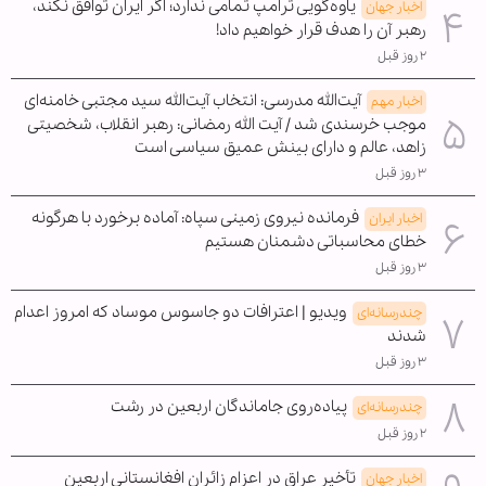
یاوه‌گویی ترامپ تمامی ندارد؛ اگر ایران توافق نکند،
اخبار جهان
رهبر آن را هدف قرار خواهیم داد!
۲ روز قبل
آیت‌الله مدرسی: انتخاب آیت‌الله سید مجتبی خامنه‌ای
اخبار مهم
موجب خرسندی شد / آیت الله رمضانی: رهبر انقلاب، شخصیتی
زاهد، عالم و دارای بینش عمیق سیاسی است
۳ روز قبل
فرمانده نیروی زمینی سپاه: آماده برخورد با هرگونه
اخبار ایران
خطای محاسباتی دشمنان هستیم
۳ روز قبل
ویدیو | اعترافات دو جاسوس موساد که امروز اعدام
چندرسانه‌ای
شدند
۳ روز قبل
پیاده‌روی جاماندگان اربعین در رشت
چندرسانه‌ای
۲ روز قبل
تأخیر عراق در اعزام زائران افغانستانی اربعین
اخبار جهان