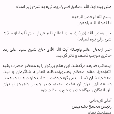
متن پیام آیت الله «صادق آملی لاریجانی» به شرح زیر است:
بسم الله الرحمن الرحیم
انالله و انا الیه راجعون
قال رسول الله (ص):إذا مات العالم ثلم فی الإسلام ثَلمة لایسدّها
شیء إلي یوم القیامة
خبر ارتحال عالم وارسته آیت الله آقای حاج شیخ سید علی رضا
حائری موجب تأسف و تاثر گردید.
اینجانب ضایعه درگذشت این عالم بزرگوار را به محضر حضرت بقیه
الله(عج)، مقام معظم رهبری(مدظله العالی)، شاگردان و بیت
معظم ایشان تسلیت می گویم وضمن طلب علو درجات و رحمت
واسعه الهی برای آن فقید سعید، صبر جمیل واجرجزیل برای
بازماندگان از درگاه حضرت حق مسئلت دارم.
آملی لاریجانی
رئیس مجمع تشخیص
مصلحت نظام