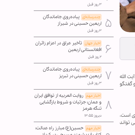
۳ روز قبل
پیاده‌روی جاماندگان
چندرسانه‌ای
اربعین حسینی در شیراز
۳ روز قبل
تأخیر عراق در اعزام زائران
اخبار جهان
افغانستانی اربعین
۲ روز قبل
پیاده‌روی جاماندگان
چندرسانه‌ای
اربعین حسینی در تبریز
یت الله
 گفتگو
۳ روز قبل
روایت العربیه از توافق ایران
اخبار مهم
و عمان؛ جزئیات و شروط بازگشایی
تنگه هرمز
وی است،
دیروز ۱۳:۵۵
 تواند
حسین(ع) مبارز راه عدالت؛
اخبار مهم
کتاب اندیشمند مسیحی در کربلا