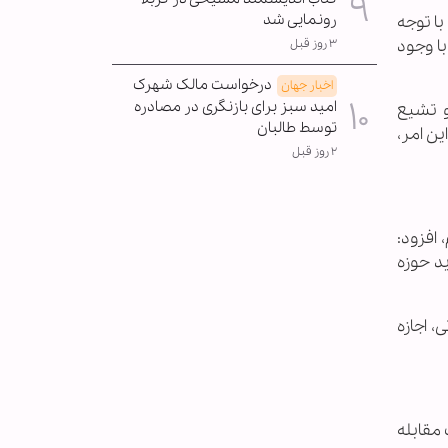
رونمایی شد
با توجه
ا وجود
۳ روز قبل
درخواست مالک شهرک
اخبار جهان
امید سبز برای بازنگری در مصادره
و تشیع
توسط طالبان
ین امر،
۲ روز قبل
 افزود:
ید حوزه
، اجازه
 مقابله