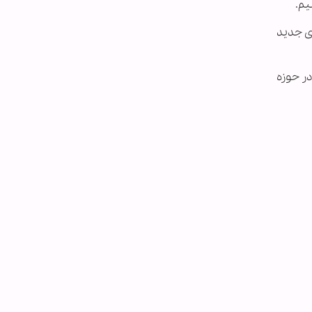
یم.
امه ای جدید
ر حوزه