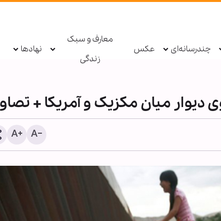
معارف و سبک
چندرسانه‌ای
عکس
نهادها
زندگی
 دیوار میان مکزیک و آمریکا + تصاو
اطعام روزانه ۱۰ هزار زائر در موکب
کرامت انسانی؛ حلقه مف
حرم بانوی کرامت در ایام اربعین
حقوق بشر معاصر
حسینی