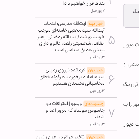
هدف قرار خواهیم داد!
۲ روز قبل
رنگ
آیت‌الله مدرسی: انتخاب
اخبار مهم
آیت‌الله سید مجتبی خامنه‌ای موجب
خرسندی شد / آیت الله رمضانی: رهبر
انقلاب، شخصیتی زاهد، عالم و دارای
ت دیوار
بینش عمیق سیاسی است
۳ روز قبل
بخشی از
فرمانده نیروی زمینی
اخبار ایران
سپاه: آماده برخورد با هرگونه خطای
محاسباتی دشمنان هستیم
رتی رنگ
۳ روز قبل
ویدیو | اعترافات دو
ر را به
چندرسانه‌ای
جاسوس موساد که امروز اعدام
شدند
ت دیوار
۳ روز قبل
تأخیر عراق در اعزام زائران
اخبار جهان