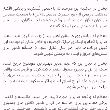
ایشان در حاشیه این مراسم که با حضور گسترده و پرشور اقشار
مختلف مردمی از حرم حضرت معصومه(س) تا مسجد مقدس
جمکران برگزار شد، در گفت وگویی کوتاه با خبرنگاران، عید سعید
غدیر را به عموم مردم تبریک گفتند.
معظم له پیاده روی عاشقان اهل بیت(ع) در سالروز عید سعید
غدیر را اقدام و ابتکاری مبارک توصیف و خاطرنشان فرمودند: این
قبیل برنامه‌ها باید هر سال تکرار شود تا مسأله غدیر برای
نسل‌های امروز و آینده به درستی تبیین شود.
ایشان با بیان این که عید غدیر مهم‌ترین موضوع تاریخ اسلام
است، بر لزوم تبیین معارف غدیر تاکید کرده و فرمودند: واقعه
غدیر پس از بعثت نبی مکرم اسلام حضرت محمد مصطفی(ص)
مهم‌ترین حادثه تاریخ اسلام است و اگر مسکوت بماند به دست
فراموشی سپرده می‌شود.
معظم له واقعه غدیر را مورد تایید اهل سنت دانسته و گفتند:
برخی معاندین برای خدشه دار کردن غدیر تلاش های بسیاری
کردند، حتی برخی گفتند حادثه غدیر را شیعیان ساختند؛ در حالی