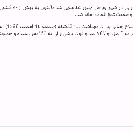
ویروس کرونا که رسما کووید – ۱۹ نام دارد، نخستین با
وضعیت فوق العاده اعلام کند.
«کیانوش جهانپور» رئیس مرکز روابط ع