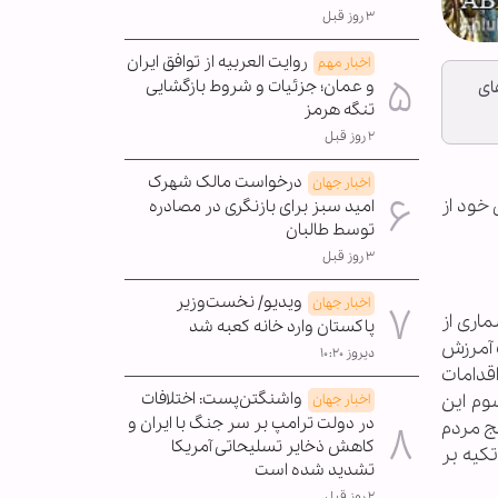
۳ روز قبل
روایت العربیه از توافق ایران
اخبار مهم
و عمان؛ جزئیات و شروط بازگشایی
ای
تنگه هرمز
۲ روز قبل
درخواست مالک شهرک
اخبار جهان
 خود از
امید سبز برای بازنگری در مصادره
توسط طالبان
۳ روز قبل
ویدیو/ نخست‌وزیر
اخبار جهان
ماری از
پاکستان وارد خانه کعبه شد
 آمرزش
دیروز ۱۰:۲۰
قدامات
واشنگتن‌پست: اختلافات
وم این
اخبار جهان
در دولت ترامپ بر سر جنگ با ایران و
نج مردم
کاهش ذخایر تسلیحاتی آمریکا
کیه بر
تشدید شده است
۲ روز قبل