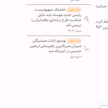
ر در شهر ووهان چین شناسایی شد تاکنون به بیش از ۷۰ کشور سرایت
تحلیلگر صهیونیست:
اخبار جهان
رئیس جدید موساد باید دلایل
شکست طرح براندازی نظام ایران را
مومی و اطلاع رسانی وزارت بهداشت روز گذشته (جمعه 16 اسفند 1398) اعلام کرد:
بررسی کند
تاکنون موارد ابتلای قطعی به ویروس کرونا در کشور به ۴ هزار و ۷۴۷ نفر و فوت ناشی از آن به ۱۲۴ نفر رسیده و همچنین ۹۱۳
دیروز ۲۳:۲۱
ویدیو | ایالت میشیگان
اخبار جهان
میزبان »بزرگترین راهپیمایی اربعین
حسینی در آمریکا« شد
۳ روز قبل