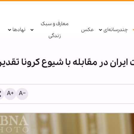
معارف و سبک
چندرسانه‌ای
عکس
نهادها
زندگی
ایران در مقابله با شیوع کرونا تقدیر
اردوی «مثل خمینی(ره)» با
تربیت طلبه عصر انقلاب برگز
می‌شود + پوستر