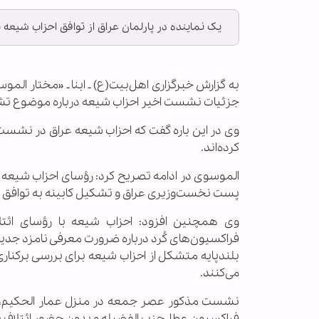
یک نماینده در پارلمان عراق از توافق احزاب شیعه
به گزارش خبرگزاری اهل‌بیت(ع) ـ ابنا ـ «مختار الموس
جزئیات نشست اخیر احزاب شیعه درباره موضوع تشک
وی در این باره گفت که احزاب شیعه عراق در نشست 
کرده‌اند.
الموسوی در ادامه تصریح کرد: رؤسای احزاب شیعه ه
پست نخست‌وزیری عراق و تشکیل کابینه به توافق 
وی همچنین افزود: احزاب شیعه با رؤسای ائتلا
فراکسیون‌های کُرد درباره ضرورت معرفی نامزد جد
بلندپایه متشکل از احزاب شیعه برای بررسی برکناری 
می‌کنند.
نشست مذکور عصر جمعه در منزل عمار الحکیم، ره
فراکسیون عطا، حزب الفضیله و بدون حضور ائتلاف نص