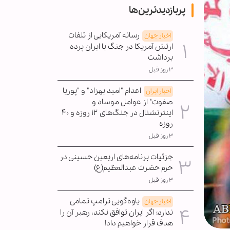
پربازدیدترین‌ها
رسانه آمریکایی از تلفات
اخبار جهان
ارتش آمریکا در جنگ با ایران پرده
برداشت
۳ روز قبل
اعدام "امید بهزاد" و "پوریا
اخبار ایران
صفوت" از عوامل موساد و
اینترنشنال در جنگ‌های ۱۲ روزه و ۴۰
روزه
۳ روز قبل
جزئیات برنامه‌های اربعین حسینی در
حرم حضرت عبدالعظیم(ع)
۳ روز قبل
یاوه‌گویی ترامپ تمامی
اخبار جهان
ندارد؛ اگر ایران توافق نکند، رهبر آن را
هدف قرار خواهیم داد!