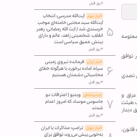
۲ روز قبل
آیت‌الله مدرسی: انتخاب
اخبار مهم
آیت‌الله سید مجتبی خامنه‌ای موجب
خرسندی شد / آیت الله رمضانی: رهبر
انقلاب، شخصیتی زاهد، عالم و دارای
لمعلومه
بینش عمیق سیاسی است
۳ روز قبل
 توافق
فرمانده نیروی زمینی
اخبار ایران
سپاه: آماده برخورد با هرگونه خطای
محاسباتی دشمنان هستیم
ی تصدی
۳ روز قبل
عراق و
ویدیو | اعترافات دو
چندرسانه‌ای
جاسوس موساد که امروز اعدام
ک هیئت
شدند
ق دیدار
۳ روز قبل
ترامپ: مذاکرات با ایران
اخبار جهان
قانون،
به‌خوبی پیش می‌رود؛ توافق برای