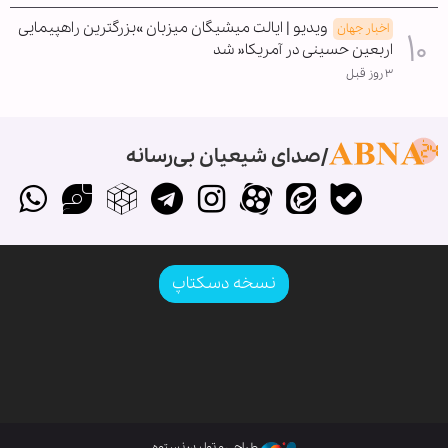
ویدیو | ایالت میشیگان میزبان »بزرگترین راهپیمایی
اخبار جهان
اربعین حسینی در آمریکا« شد
۳ روز قبل
صدای شیعیان بی‌رسانه
نسخه دسکتاپ
طراحی و تولید: نستوه