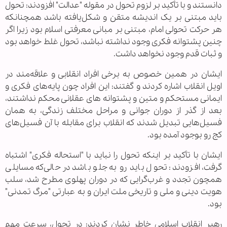
دانستند و با تأکید بر لزوم تحول در مقوله "عدالت" افزودند: تحول
باید مبتنی بر یک اندیشه متقن و شکل‌یافته باشد همچنانکه
هر حرکت تحولی امام، مبتنی بر مبانی معرفتی اسلام بود زیرا اگر
چنین پشتوانه فکری وجود نداشته نباشد، تحول غلط خواهد بود
و ثبات قدم وجود نخواهد داشت.
ایشان در همین خصوص به برخی افراد انقلابی و علاقه‌مند در
اویل انقلاب اشاره کردند و گفتند: این افراد چون پایه‌های فکری و
ایمانی مستحکم و متین و پشتوانه های عقلانی محکم نداشتند،
بعد از گذر از دوران جوانی و مراحل مختلف زندگی، به همان
فسیل‌هایی تبدیل شدند که انقلاب برای مقابله با آن فسیل‌های
کج رو بوجود آمده بود.
ایشان با تأکید بر اینکه تحول را نباید با "استحاله فکری" اشتباه
گرفت، افزودند: تحول باید رو به جلو باشد در حالی‌که مسایلی
همچون تجدد و غرب‌گرایی که در دوران پهلوی مطرح شد، سلب
هویت دینی و ملی و تاریخی ملت ایران و به عبارتی "مرگ تمدنی"
بود.
رهبر انقلاب اسلامی خاطر نشان کردند: در تحول، سرعت مهم