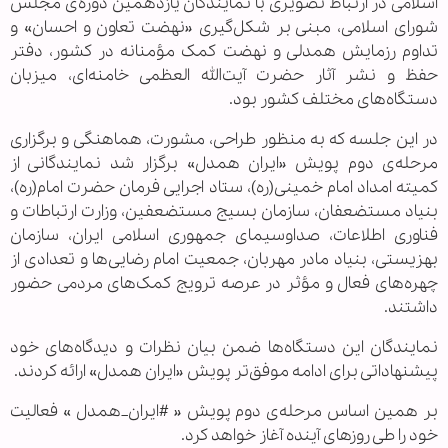
اسلامی در ارتباط تصویری با نمایندگان یازدهمین دوره‌ی مجلس
شورای اسلامی، مبنی بر شکل‌گیری «نهضت تعاون و احسان» و
تداوم رزمایش همدلی و نهضت کمک مؤمنانه در کشور، دفتر
حفظ و نشر آثار حضرت آیت‌الله العظمی خامنه‌ای، میزبان
دستگاه‌های مختلف کشور بود.
در این جلسه که به منظور طراحی، مشورت، هماهنگی و برگزاری
مرحله‌ی دوم پویش «ایران همدل» برگزار شد نمایندگانی از
کمیته امداد امام خمینی(ره)، ستاد اجرایی فرمان حضرت امام(ره)،
بنیاد مستضعفان، سازمان بسیج مستضعفین، وزارت ارتباطات و
فناوری اطلاعات، صداوسیمای‌ جمهوری اسلامی ایران، سازمان
بهزیستی، بنیاد مادر مهربان، جمعیت امام رضایی‌ها و تعدادی از
چهره‌های فعال و مؤثر در عرصه ترویج کمک‌های مردمی حضور
داشتند.
نمایندگان این دستگاه‌ها ضمن بیان نظرات و دیدگاه‌های خود
پیشنهاداتی برای ادامه موفق‌تر پویش «ایران همدل» ارائه کردند.
بر همین اساس مرحله‌ی دوم پویش « #ایران_همدل » فعالیت
خود را طی روزهای آینده آغاز خواهد کرد.