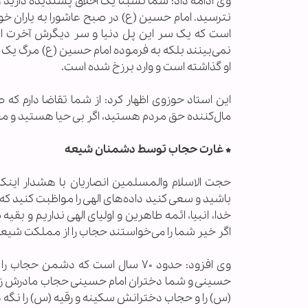
وی ادامه داد: شما نسبتاً یک اخلاق پسندیده دارید و
نترسید. امام حسین (ع) در صبح عاشورا به یاران خ
است که یک سر این پل دنیا و سر دیگرش آخرت اس
نمی‌بینند بلکه به فرموده امام حسین (ع) مرگ یک پل
او گذاشته است و وارد برزخ شده است.
این استاد حوزوی اظهار کرد: از شما تقاضا دارم که ط
مال‌کننده حق مردم هستید، اگر بی حیا هستید و محرم
*
غارت حجاب توسط دشمنان شیعه
حجت الاسلام والمسلمین انصاریان با هشدار اینکه
باشید و سعی کنید داده‌های الهی را مواظبت کنید که
خدا، انبیا، ائمه طاهرین و اولیای الهی نداریم و 
اگر خیر شما را می‌خواستند حجاب را از مملکت شیعی
وی افزود: حدود ۷۰ سال است که دش
حسینی و شما دختران امام حسینی حجاب مادرش زه
(س) را و حجاب دخترانش سکینه و رقیه (س) را نگه د