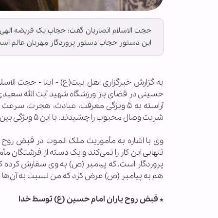
حجت الاسلام انصاریان گفت: حجاب یک فریضه الهی ا
این دستور حجاب دستور پروردگار مهربان عالم است
حسینی در فضای باز ورزشگاه شهید آیت الله سعیدی ت
شربت وصال محبوب را چشیدند. با این ۵ ویژگی بین خود و بین جمال ازل و ابد حجاب و فاصله‌ای نگذاشتند.
وی با اشاره به مأموریت ملک الموت در قبض روح 
تنهایی این کار را نمی‌کند و یک دسته از فرشتگان
پروردگار است. که پیامبر (ص) به وی سفارش کرده ک
هم به پیامبر (ص) عرض کرد که من نسبت به آن‌ها ا
* قبض روح یاران امام حسین (ع) توسط خدا