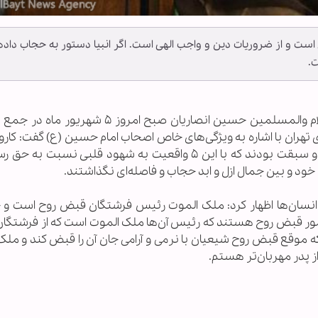
ست و از ضروریات دین و واجب الهی است. اگر انبیا دستور به حجاب داده‌ا
.
به گزارش خبرگزاری اهل بیت(ع) - ابنا - حجت الاسلام والمسلمین حسین انصاریان صبح امروز 
هران با اشاره به ویژگی‌های خاص اصحاب امام حسین (ع) گفت: کاروا
آراسته به ۵ ویژگی معرفت، عبادت، هجرت، سرعت و سبقت بودند که با این ۵ واقعیت به شهود قلبی نس
انسان‌ها اظهار کرد: ملک الموت رئیس فرشتگان قبض روح است و 
 مأمور قبض روح هستند که رئیس آن‌ها ملک الموت است که از فرشتگا
ه موقع قبض روح شیعیان با نرمی و آرامی جان آن را قبض کند و ملک
ز پدر مهربان‌تر هستم.