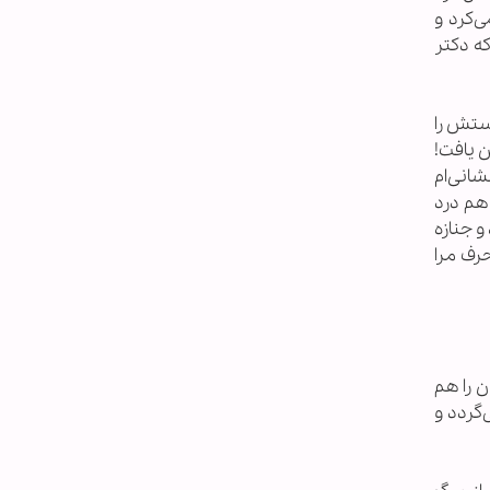
ی‌کرد و
که دکتر
ستش را
ن یافت!
انی‌ام
 هم درد
و جنازه
رف مرا
 را هم
‌گردد و