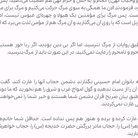
 واجبات الهی را انجام و به حلال و حرام الهی هم اهمیت می‌دهید، پس
ود فرمودند الان ما همگی به سوی مرگ حرکت می‌کنیم و مرگ برای ما
ت. پس مرگ برای مؤمنین یک هیولا و چهره‌ای عبوس نیست، اصلاً
 است که پا روی آن می‌گذارید و آن مرگ هم از مؤمن لذت می‌برد که او
بق روایات از مرگ نترسید. اما اگر بی دین بودید، اگر ربا خور هستید،
 و نامحرم را رعایت نمی‌کنید، در این صورت باید از مرگ بترسید.
 بانوان امام حسینی نگذارند دشمن حجاب آنها را غارت کند، گفت:
 آن را از دست ندهید و گول امواج غرب و شرق را هم نخورید که ما د
بقیه طبق بیان صریح قرآن دشمن شما هستند و خیر شما را نمی‌خواهند
 غارت نمی‌کردند.
من حجاب را غارت کرده و برده و هنوز هم پس نداده است. حداقل شما خانم‌ه
را (س) را، حجاب مادر بزرگش حضرت خدیجه (س) را، حجاب خواهر
ارید.