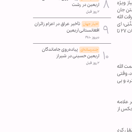
گ مرحوم حاج ملأ هاشم خراسانی از قول امام صادق (ع) برای این ۷۲ نفر ۳۰ امتیاز ویژه
اربعین در رشت
فتن جان
۲ روز قبل
جه معرفت الله
نَّتِی؛ ای
تأخیر عراق در اعزام زائران
اخبار جهان
افغانستانی اربعین
نفس مطمئنه، خشنود و خداپسند به سوی پروردگارت بازگرد، و در میان بندگان من درآی، و در بهشت من داخل شو». (آیات ۲۷ تا
دیروز ۱۹:۱۰
پیاده‌روی جاماندگان
چندرسانه‌ای
اربعین حسینی در شیراز
۲ روز قبل
ت الله
، وقتی
د و بی
ر علامه
 سال در قلبم بود و هیچکس از
قل کرد