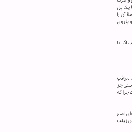
 از مرگ
 یک پل
 آن را
 پا روی
 اگر پا
 مراقب
وستی جز
 چرا که
ای امام
ش زینب