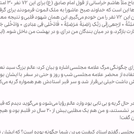
این استاد حوزوی گفت: در کتاب عالم بزر
ن‌ها این است که خداوند صبح عاشورا به ملک الموت فرمودند برای گر
این ۷۲ نفر به زمین نرود! بعد خداوند می‌فرماید جان این ۷۲ نفر را من خودم می‌گیرم. این همان شهود قلبی و نتی
 * ارْجِعِی إِلَی رَبِّکِ رَاضِیَةً مَرْضِیَّةً * فَادْخُلِی فِی عِبَادِی * وَادْخُلِی جَ
رای چگونگی مرگ علامه مجلسی اشاره و بیان کرد: عالم بزرگ سید نعم
فاده از محضر علامه مجلسی شب و روز و حتی در سفر با ایشان بود
ادش داشت خیلی بی‌قرار شد و سر قبر استادش هم همواره گریه می‌کر
 حال گریه و بی تابی بود وارد عالم رؤیا می‌شود و می‌گوید دیدم که قب
مجلسی باز شد و استاد از قبر بیرون آمدند و کنار قبر نشستند، و من هم یک مطلبی بیش از ۲۰
من گفت!
 مجلسی گفتم استاد کیفیت مردن شما چگونه بوده است؟ که ایشان ن