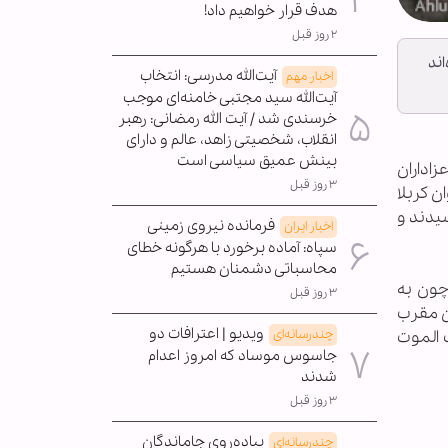
هدف قرار خواهیم داد!
۲ روز قبل
ند
آیت‌الله مدرسی: انتخاب
اخبار مهم
آیت‌الله سید مجتبی خامنه‌ای موجب
خرسندی شد / آیت الله رمضانی: رهبر
انقلاب، شخصیتی زاهد، عالم و دارای
بینش عمیق سیاسی است
۵ شهریور ماه در جمع عزاداران
۳ روز قبل
ن کربلا
بت به حق رسیدند و
فرمانده نیروی زمینی
اخبار ایران
سپاه: آماده برخورد با هرگونه خطای
محاسباتی دشمنان هستیم
چون به
۳ روز قبل
ن مقرب
ویدیو | اعترافات دو
 الموت
چندرسانه‌ای
جاسوس موساد که امروز اعدام
شدند
۳ روز قبل
پیاده‌روی جاماندگان
چندرسانه‌ای