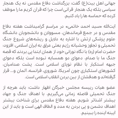
جهانی اهل بیت(ع) گفت: بزرگداشت دفاع مقدس نه یک هنجار
سیاسی بلکه یک هنجار قرآنی است چرا که قرآن کریم ما را موظف
کرده که حماسه ها را یاد کنیم.
آیت‌الله «سید احمد خاتمی» در مراسم گرامیداشت هفته دفاع
مقدس و در جمع فرماندهان، مسوولان و دانشجویان دانشگاه
علوم پزشکی ارتش با اشاره به دلایل و ریشه‌های شروع جنگ
تحمیلی و تجاوز وحشیانه رژیم بعثی عراق به ایران اسلامی، افزود:
حضرت امام (ره) با نگاه نورانی خود از همان ابتدا پی بردند که قصه
جنگ ما با صدام، دعوای دو همسایه نبوده است بلکه دعوای
جبهه استکبار با نظام نوپای اسلامی است. پشت صدامیان،
کشورهای استکباری چون آمریکا، شوروی، فرانسه، آلمان و... قرار
گرفته‌اند و هدفشان از بین بردن انقلاب اسلامی است.
عضو هیات رییسه مجلس خبرگان اظهار داشت: باید هرچه از
جنگ تحمیلی فاصله زمانی می‌گیریم، با اهداف جنگ و جهاد
بیشتر آشناتر شویم. هفته دفاع مقدس برای شناخت بیشتر
اهداف دشمن و پی بردن به مدد و الطاف الهی است و باید از این
آیینه آینده را ببینیم.