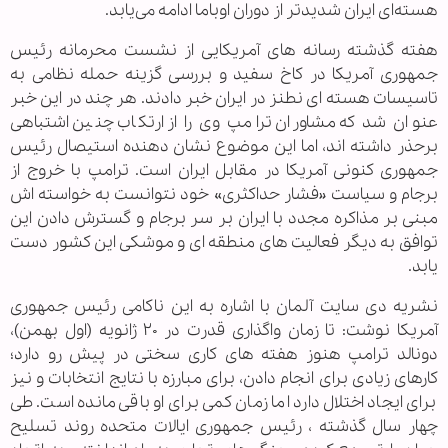
هسته‌ای ایران شدیدتر از دوران اوباما ادامه می‌یابد.
هفته گذشته رسانه های آمریکایی از نشست محرمانه رئیس
جمهوری آمریکا در کاخ سفید و بررسی گزینه حمله نظامی به
تاسیسات هسته ای نطنز در ایران خبر دادند. هر چند در این خبر
عنوان شد که مشاوران ترامپ وی را از ارتکاب چنین اشتباهی
برحذر داشته اند، اما این موضوع نشان دهنده استیصال رئیس
جمهوری کنونی آمریکا در مقابل ایران است. ترامپ با خروج از
برجام و سیاست «فشار حداکثری» خود نتوانست به خواسته اش
مبنی بر مذاکره مجدد با ایران بر سر برجام و گسترش دادن این
توافق به دیگر فعالیت های منطقه ای و موشکی این کشور دست
یابد.
نشریه دی سایت آلمان با اشاره به این ناکامی رئیس جمهوری
آمریکا نوشت: تا زمان واگذاری قدرت در ۲۰ ژانویه (اول بهمن)،
دونالد ترامپ هنوز هفته های کاری سختی در پیش رو دارد؛
کارهای زیادی برای انجام دادن، برای مبارزه با نتایج انتخابات و نیز
برای ایجاد اختلال دارد اما زمان کمی برای او باقی مانده است. طی
چهار سال گذشته ، رئیس جمهوری ایالات متحده روند تسلیح