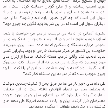
جهان را تسریع کرده ، جنگ های تجاری به راه انداخته ، به اتحاد
غرب آسیب رسانده و از ملی گرایان حمایت کرده است ، اما
نتوانسته هنوز بسیاری از امور را به سرانجام برساند. از دید او
سوال این است که چه کاری هنوز باید انجام شود؟ اما از دید
دیگران سوال این است که در این شرایط باید نگران چه چیزی بود؟
نشریه آلمانی در ادامه می نویسد: ترامپ می خواست با همه
اسلاف خود متفاوت باشد و در این راستا همچنان به یک وسواس
قدیمی درباره دستگاه واشنگتن ادامه داده است: ایران. مبارزه با
حکومت این کشور در مرکز سیاست خارجی او بود. بنابراین کسی
نباید تعجب کند وقتی ترامپ هفته گذشته ظاهراً از ژنرال های
خود پرسیده که چگونه می تواند به ایران حمله کند. نیویورک
تایمز گزارش داد که به او توصیه شده است این کار را نکند. اما چه
چیزی موجب شده که ترامپ به این مسئله فکر کند؟
طی ماه های اخیر ناآرامی ها در عراق پس از شلیک چندین موشک
به منطقه سبز در بغداد افزایش یافته است. در این منطقه
سفارت آمریکا قرار دارد که در ابتدای سال جاری مورد هجوم
معترضان قرار گرفت. ایران و ایالات متحده آمریکا طی دهه های
گذشته دارای یک رابطه طولانی از درگیری بوده اند.