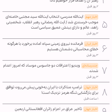
رهبر آن را هدف قرار خواهیم داد!
۲ روز قبل
آیت‌الله مدرسی: انتخاب آیت‌الله سید مجتبی خامنه‌ای
اخبار مهم
موجب خرسندی شد / آیت الله رمضانی: رهبر انقلاب، شخصیتی
زاهد، عالم و دارای بینش عمیق سیاسی است
۳ روز قبل
فرمانده نیروی زمینی سپاه: آماده برخورد با هرگونه
اخبار ایران
خطای محاسباتی دشمنان هستیم
۳ روز قبل
ویدیو | اعترافات دو جاسوس موساد که امروز اعدام
چندرسانه‌ای
شدند
۳ روز قبل
ترامپ: مذاکرات با ایران به‌خوبی پیش می‌رود؛ توافق
اخبار جهان
برای بازگشایی تنگه هرمز نزدیک است!
۱ ساعت قبل
تأخیر عراق در اعزام زائران افغانستانی اربعین
اخبار جهان