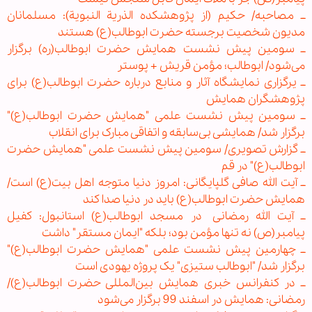
ــ مصاحبه/ حکیم (از پژوهشکده الذریة النبویة): مسلمانان
مدیون شخصیت برجسته حضرت ابوطالب(ع) هستند
ــ سومین پیش نشست همایش حضرت ابوطالب(ره) برگزار
می‌شود/ ابوطالب؛ مؤمن قریش + پوستر
ــ یرگزاری نمایشگاه آثار و منابع درباره حضرت ابوطالب(ع) برای
پژوهشگران همایش
ــ سومین پیش نشست علمی "همایش حضرت ابوطالب(ع)"
برگزار شد/ همایشی بی‌سابقه و اتفاقی مبارک برای انقلاب
ــ گزارش تصویری/ سومین پیش نشست علمی "همایش حضرت
ابوطالب(ع)" در قم
ــ آیت الله صافی گلپایگانی: امروز دنیا متوجه اهل بیت(ع) است/
همایش حضرت ابوطالب(ع) باید در دنیا صدا كند
ــ آیت الله رمضانی
در مسجد ابوطالب(ع) استانبول
: کفیل
پیامبر(ص) نه تنها مؤمن بود؛ بلکه "ایمان مستقر" داشت
ــ چهارمین پیش نشست علمی "همایش حضرت ابوطالب(ع)"
برگزار شد/ "ابوطالب ستیزی" یک پروژه یهودی است
ــ در کنفرانس خبری همایش بین‌المللی حضرت ابوطالب(ع)/
رمضانی: همایش در اسفند 99 برگزار می‌شود