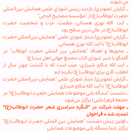
می شوند
ــ گزارش تصویری/ بازدید رییس شورای علمی همایش بین‌المللی
حضرت ابوطالب(ع) از "مؤسسه مصابیح الدجی"
ــ آیت
الله نوری همدانی: عظمت، عزت و شخصیت حضرت
ابوطالب(ع) در عالی ترین سطح بود
ــ گزارش تصویری/ دیدار شورای علمی "همایش بین‌المللی حضرت
ابوطالب(ع)" با آیت الله نوری همدانی
ــ محورها و اهداف "همایش بین المللی حضرت ابوطالب" در
گفتگو با دبیر شورای کتاب مجمع جهانی اهل بیت(ع)
ــ آیت الله مکارم شیرازی: عیب است که با گذشت چهل سال از
انقلاب، کاری برای ابوطالب(ع) نکرده ایم
ــ گزارش تصویری/ دیدار شورای علمی "همایش بین‌المللی حضرت
ابوطالب(ع)" با آیت الله مکارم شیرازی
ــ نشست "مسأله‌ یابی موضوعات همایش خضرت ابوطالب(ع)" در
جامعة الزهراء(س) برگزار می‌شود
ــ مهلت شرکت در "کنگره سراسری شعر حضرت ابوطالب(ع)"
تمدید شد + فراخوان
ــ اولین پیش نشست "همایش بین المللی حضـرت ابـوطالب(ع)"
برگزار شد/ مسأله یابی موضوعات همایش