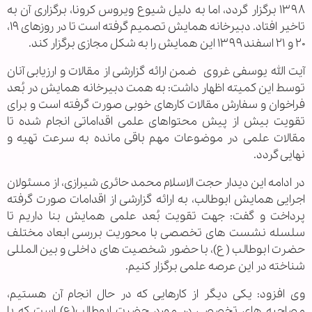
۱۳۹۸ برگزار گردد، اما به دلیل شیوع ویروس کرونا، برگزاری آن به
تاخیر افتاد. دبیرخانه همایش تصمیم گرفته است تا در روزهای ۱۹،
۲۰ و ۲۱ اسفند ۱۳۹۹ این همایش را به شکل مجازی برگزار کند.
آیت الله یوسفی غروی
ضمن ارائه گزارشی از مقالات و ارزیابی آنان
توسط این کمیته اظهار داشت: به همت دبیرخانه همایش در بُعد
فراخوان و سفارش مقالات کارهای خوبی صورت گرفته است و برای
تقویت بیش از پیش محتواهای علمی اقداماتی انجام شده تا
مقالات علمی در موضوعات مهم باقی مانده به سرعت تهیه و
نهایی گردد.
در ادامه این دیدار حجت الاسلام محمد حائری شیرازی، از مسئولان
اجرایی همایش ابوطالب، به ارائه گزارشی از اقدامات صورت گرفته
پرداخت و گفت: جهت تقویت بُعد علمی همایش بنا داریم تا
سلسله نشست های تخصصی با محوریت بررسی ابعاد مختلف
حضرت ابوطالب (ع)، با حضور شخصیت های داخلی و بین المللی
شناخته در این عرصه علمی برگزار کنیم.
وی افزود: یکی دیگر از کارهایی که در حال انجام آن هستیم،
مصاحبه های تخصصی در مورد حضرت ابوطالب(ع) است که با