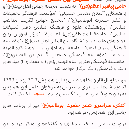
حامی پیامبر اعظم(ص)
" به همت "مجمع جهانی اهل بيت(ع)" و
با همکاری "آستان مقدس حسینی"، "مؤسسه فرهنگی تحقیقات
و نشر حضرت ابوطالب(ع)"، "مجمع جهانی تقریب مذاهب
اسلامی"، "پژوهشگاه علوم و فرهنگ اسلامی دفتر تبلیغات
اسلامی"، "جامعة المصطفی(ص) العالمیة"، "مرکز آموزش زبان
حوزه های علمیه"، "دانشگاه بین المللی اهل بیت(ع)"، "مؤسسه
فرهنگی میراث نبوت"، "جامعة الزهراء(س)"، "پژوهشکده الذریة
النبویة"، "مؤسسه فرهنگی مذهبی قاسم بن الحسن(ع)"،
"مؤسسه فرهنگی هنری ابناء الرسول(ص)" و تعدادی از نهادهای
دينی و فرهنگی ديگر برگزار خواهد شد.
مهلت ارسال آثار و مقالات علمی به این همایش تا 30 بهمن 1399
تمدید شده است. برای دسترسی به فراخوان علمی این همایش
به زبان های فارسی، عربی، انگلیسی و اردو
ایـنـجـا
را کلیک کنید.
"
کنگره سراسری شعر حضرت ابوطالب(ع)
" نیز از برنامه های
جانبی این
همایش خواهد بود.
برای دسترسی به اخبار، مقالات و گفتگوهای دیگر درباره این