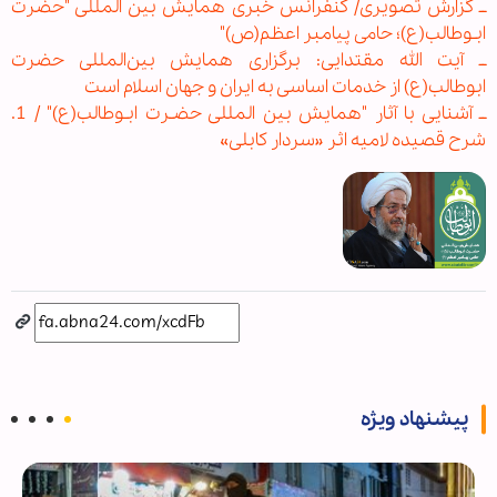
ــ گزارش تصویری/ کنفرانس خبری همایش بین المللی "حضرت
ابـوطالب(ع)؛ حامی پیامبر اعظم(ص)"
ــ آیت الله مقتدایی: برگزاری همایش بین‌المللی حضرت
ابوطالب(ع) از خدمات اساسی به ایران و جهان اسلام است
ــ آشنایی با آثار "همایش بین المللی حضـرت ابـوطالب(ع)" / 1.
شرح قصیده لامیه اثر «سردار کابلی»
پیشنهاد ویژه