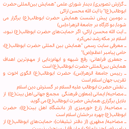
ــ گزارش تصویری/ دیدار شورای علمی "همایش بین‌المللی حضرت
ابوطالب(ع)" با آیت الله محسن اراکی
ــ دومین پیش نشست همایش حضرت ابوطالب(ع) برگزار می
شود/ دو کارگاه در جامعة الزهراء(س)
ــ آیت الله محسن اراکی: اگر حمایت‌های حضرت ابوطالب(ع) نبود،
اسلام در مكه رشد نمی‌کرد
ــ معرفی سایت رسمی "همایش بین المللی حضرت ابوطالب(ع)؛
حامی پیامبر اعظم(ص)"
ــ جعفری فراهانی: رفع شبهه و ابهام‌زدایی از مهم‌ترین اهداف
همایش بین‌المللی حضرت ابوطالب(ع) است
ــ رییس جامعة الزهرا(س): حضرت ابوطالب(ع) الگوی اخوت و
تقریب جهان اسلام است
ــ نقش حضرت ابوطالب علیه السلام در گسترش دین اسلام
ــ مصاحبه/ ایمانی (معاون فرهنگی
مجمع جهانی اهل بیت(ع))
از
دلایل برگزاری همایش حضرت ابوطالب(ع) می گوید
ــ مصاحبه/ زارع خورمیزی (از دانشگاه اهل بیت(ع)): حضرت
ابوطالب(ع) چهره درخشان اسلام است
ــ مصاحبه/ مطهری (از دفتر تبلیغات): حمایت‌های ابوطالب(ع) از
پیامبر(ص) جز با ملاک ایمان قابل سنجش نیست