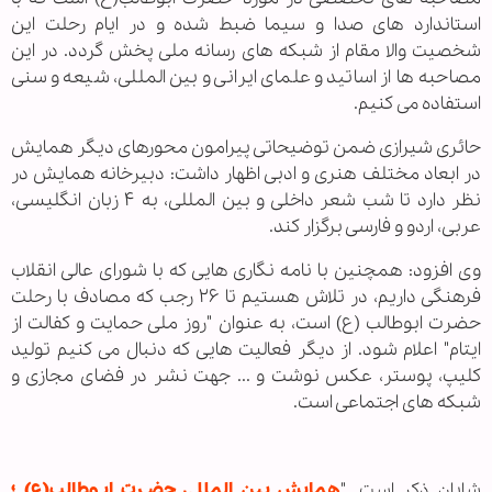
استاندارد های صدا و سیما ضبط شده و در ایام رحلت این
شخصیت والا مقام از شبکه های رسانه ملی پخش گردد. در این
مصاحبه ها از اساتید و علمای ایرانی و بین المللی، شیعه و سنی
استفاده می کنیم.
حائری شیرازی ضمن توضیحاتی پیرامون محورهای دیگر همایش
در ابعاد مختلف هنری و ادبی اظهار داشت: دبیرخانه همایش در
نظر دارد تا شب شعر داخلی و بین المللی، به ۴ زبان انگلیسی،
عربی، اردو و فارسی برگزار کند.
وی افزود: همچنین با نامه نگاری هایی که با شورای عالی انقلاب
فرهنگی داریم، در تلاش هستیم تا ۲۶ رجب که مصادف با رحلت
حضرت ابوطالب (ع) است، به عنوان "روز ملی حمایت و کفالت از
ایتام" اعلام شود. از دیگر فعالیت هایی که دنبال می کنیم تولید
کلیپ، پوستر، عکس نوشت و ... جهت نشر در فضای مجازی و
شبکه های اجتماعی است.
شایان ذكر است "
همایش بین المللی حضـرت ابـوطالب(ع) ؛