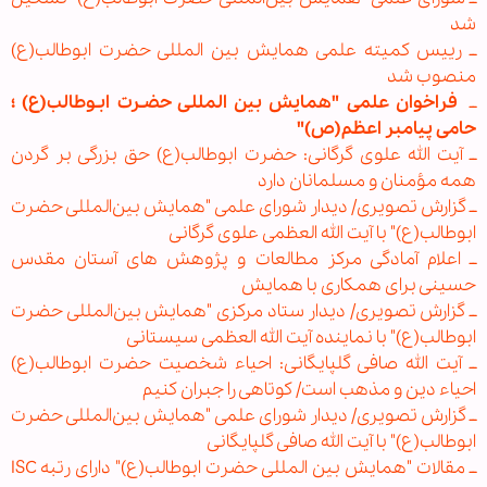
شد
ــ رییس کمیته علمی همایش بین المللی حضرت ابوطالب(ع)
منصوب شد
ــ
فراخوان علمی "همایش بین المللی حضـرت ابـوطالب(ع) ؛
حامی پیامبر اعظم(ص)"
ــ آیت الله علوی گرگانی: حضرت ابوطالب(ع) حق بزرگی بر گردن
همه مؤمنان و مسلمانان دارد
ــ گزارش تصویری/ دیدار شورای علمی "همایش بین‌المللی حضرت
ابوطالب(ع)" با آیت الله العظمی علوی گرگانی
ــ اعلام آمادگی مرکز مطالعات و پژوهش های آستان مقدس
حسینی برای همکاری با همایش
ــ گزارش تصویری/ دیدار ستاد مرکزی "همایش بین‌المللی حضرت
ابوطالب(ع)" با نماینده آیت الله العظمی سیستانی
ــ آیت الله صافی گلپایگانی: احیاء شخصیت حضرت ابوطالب(ع)
احیاء دین و مذهب است/ كوتاهی را جبران كنیم
ــ گزارش تصویری/ دیدار شورای علمی "همایش بین‌المللی حضرت
ابوطالب(ع)" با آیت الله صافی گلپایگانی
ــ مقالات "همایش بین المللی حضرت ابوطالب(ع)" دارای رتبه ISC