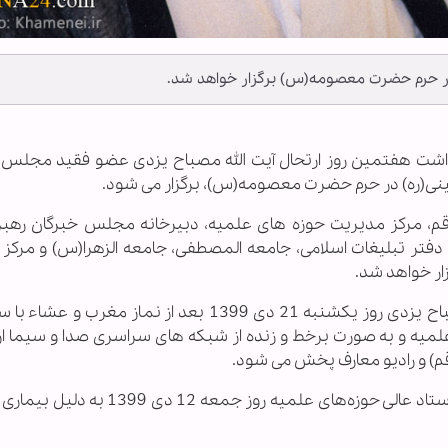
در حرم حضرت معصومه(س) برگزار خواهد شد.
زرگداشت هفتمین روز ارتحال آیت الله مصباح یزدی عضو فقید مجلس 
ی(ره) در حرم حضرت معصومه(س)، برگزار می شود.
م، مرکز مدیریت حوزه های علمیه، دبیرخانه مجلس خبرگان رهبر
تر تبلیغات اسلامی، جامعه المصطفی، جامعه الزهرا(س) و مرکز
ر خواهد شد.
مراسم بزرگداشت هفتمین روز ارتحال آیت الله مصباح یزدی روز یکشنبه 21 دی 1399 بعد از نماز م
لمیه و به صورت برخط و زنده از شبکه های سراسری صدا و سیما از
م) و رادیو معارف پخش می شود.
گفتنی است که آیت الله «محمدتقی مصباح یزدی» استاد عالی حوزه‌های علمیه روز جم