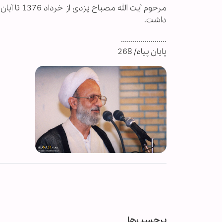
داشت.
.......................
پایان پیام/ 268
برچسب‌ها