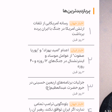
پربازدیدترین‌ها
رسانه آمریکایی از تلفات
اخبار جهان
ارتش آمریکا در جنگ با ایران پرده
برداشت
۳ روز قبل
اعدام "امید بهزاد" و "پوریا
اخبار ایران
صفوت" از عوامل موساد و
اینترنشنال در جنگ‌های ۱۲ روزه و ۴۰
روزه
۳ روز قبل
جزئیات برنامه‌های اربعین حسینی در
حرم حضرت عبدالعظیم(ع)
۳ روز قبل
یاوه‌گویی ترامپ تمامی
اخبار جهان
ندارد؛ اگر ایران توافق نکند، رهبر آن را