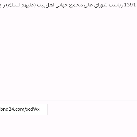
مرحوم آیت الله مصباح یزدی از خرداد 1376 تا آبان 1391 ریاست شورای عالی مجمع جهانی اهل‌بیت (علیهم‌ السلام