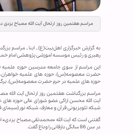
مراسم هفتمین روز ارتحال آیت الله مصباح یزدی 
به گزارش خبرگزاری اهل‌بیت(ع) ـ ابنا ـ مراسم ب
رهبری و رئیس موسسه آموزشی پژوهشی امام خمین
این مراسم از سوی جامعه مدرسین حوزه علمیه ق
حضرت معصومه(س)، حوزه های علمیه خواهران، دف
حوزه های علمیه در حرم حضرت معصومه(س)، برگزا
آیت الله محسن اراکی عضو شورای عالی حوزه های ع
شبکه تلویزیونی قرآن و معارف، شبکه نور(سیمای ق
در سن 86 سالگی دارفانی را وداع گفت.