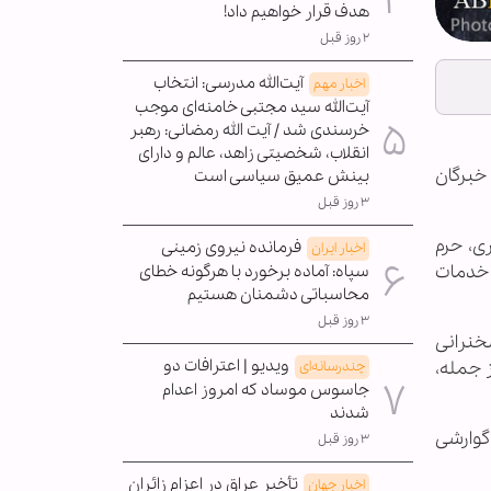
هدف قرار خواهیم داد!
۲ روز قبل
آیت‌الله مدرسی: انتخاب
اخبار مهم
آیت‌الله سید مجتبی خامنه‌ای موجب
خرسندی شد / آیت الله رمضانی: رهبر
انقلاب، شخصیتی زاهد، عالم و دارای
خبرگان
بینش عمیق سیاسی است
۳ روز قبل
ی، حرم
فرمانده نیروی زمینی
اخبار ایران
 خدمات
سپاه: آماده برخورد با هرگونه خطای
محاسباتی دشمنان هستیم
۳ روز قبل
غرب و عشاء با سخنرانی
ویدیو | اعترافات دو
 جمله،
چندرسانه‌ای
جاسوس موساد که امروز اعدام
شدند
عه 12 دی 1399 به دلیل بیماری گوارشی
۳ روز قبل
تأخیر عراق در اعزام زائران
اخبار جهان