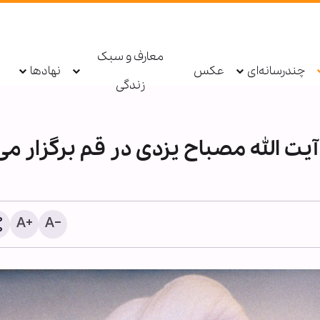
معارف و سبک
چندرسانه‌ای
عکس
نهادها
زندگی
یت الله مصباح یزدی در قم برگزار می
اطعام روزانه ۱۰ هزار ز
حرم بانوی کرامت در ایام ار
حسینی