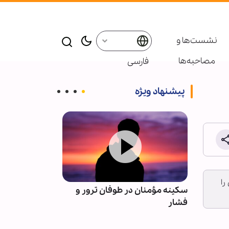
نشست‌ها و
مصاحبه‌ها
فارسی
پیشنهاد ویژه
را
ن احزاب
سکینه مؤمنان در طوفان ترور و
العامری خطاب ب
فشار
مقاومت: پاسخ 
آمریکا را به تعو