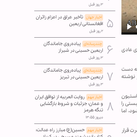
۳ روز قبل
تأخیر عراق در اعزام زائران
اخبار جهان
افغانستانی اربعین
۲ روز قبل
Pla
پیاده‌روی جاماندگان
چندرسانه‌ای
ای عادی
اربعین حسینی در شیراز
۳ روز قبل
به دست
پیاده‌روی جاماندگان
چندرسانه‌ای
 نوشته
اربعین حسینی در تبریز
۳ روز قبل
استیون
روایت العربیه از توافق ایران
اخبار مهم
ستی را
و عمان؛ جزئیات و شروط بازگشایی
تنگه هرمز
د، اما
دیروز ۱۳:۵۵
حسین(ع) مبارز راه عدالت؛
 قدرت قرار
اخبار مهم
کتاب اندیشمند مسیحی در کربلا