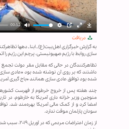
00:52
Mute
Settings
PIP
Enter
Download
دریافت
fullscreen
به گزارش خبرگزاری اهل‌بیت(ع) ـ ابنا ـ دهها تظاهر
سازی روابط با رژیم صهیونیستی، پرچم این رژیم را آت
تظاهرکنندگان در حالی که مقابل مقر دولت تجمع کر
داشتند که بر روی آن نوشته شده بود «عادی سازی
شده بود توافق عادی سازی همانند «باج گیری آمری
چند هفته پس از خروج خرطوم از فهرست کشور‌هایی 
منوچین وزیر خزانه داری آمریکا به خارطوم، در تا
امضا کرد و از کمک مالی آمریکا بهره‌مند شد. تو
سودان پارلمان موقت ندارد.
از زمان اعتراض