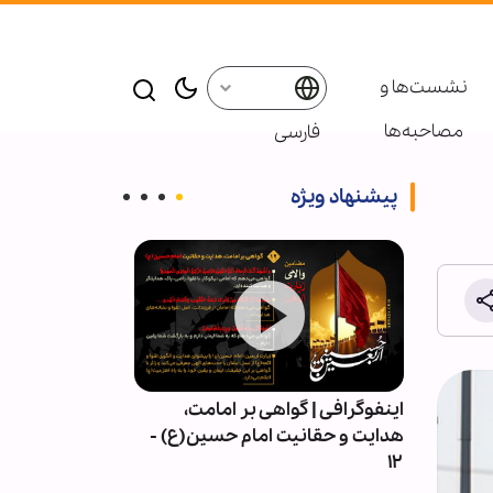
نشست‌ها و
مصاحبه‌ها
فارسی
پیشنهاد ویژه
ور» از
اینفوگرافی | گواهی بر امامت،
خبرهای تصویری
بعین به
هدایت و حقانیت امام حسین(ع) -
اسلام و تشیع
۱۲