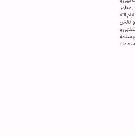
الهی و
ن مظهر
ام الله
 و نقش
قلابی و
ام سلطه
ا سعادت