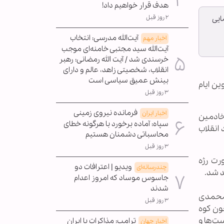
هدف قرار خواهیم داد!
۲ روز قبل
 اسلامی ۱۳۹۹ گفت: راهپیمایی
آیت‌الله مدرسی: انتخاب
اخبار مهم
آیت‌الله سید مجتبی خامنه‌ای موجب
خرسندی شد / آیت الله رمضانی: رهبر
انقلاب، شخصیتی زاهد، عالم و دارای
بینش عمیق سیاسی است
ین ایام
۳ روز قبل
فرمانده نیروی زمینی
اخبار ایران
خادمین
سپاه: آماده برخورد با هرگونه خطای
انقلاب
محاسباتی دشمنان هستیم
۳ روز قبل
لفیقی و به صورت رژه
ویدیو | اعترافات دو
چندرسانه‌ای
د شد.
جاسوس موساد که امروز اعدام
شدند
 محمدی
۳ روز قبل
چون کوه
 مبنای اهداف، سیاست‌ها و
ترامپ: مذاکرات با ایران
اخبار جهان