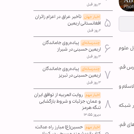
۳ روز قبل
تأخیر عراق در اعزام زائران
اخبار جهان
افغانستانی اربعین
۲ روز قبل
پیاده‌روی جاماندگان
چندرسانه‌ای
ل علوم
اربعین حسینی در شیراز
۳ روز قبل
می به آدرس قم،
پیاده‌روی جاماندگان
چندرسانه‌ای
اربعین حسینی در تبریز
۳ روز قبل
سلام و
روایت العربیه از توافق ایران
اخبار مهم
و عمان؛ جزئیات و شروط بازگشایی
 شبکه
تنگه هرمز
دیروز ۱۳:۵۵
یزدی را طی روزهای 11 لغایت 21 بهمن 133 در شهرهای قم،
حسین(ع) مبارز راه عدالت؛
اخبار مهم
کتاب اندیشمند مسیحی در کربلا