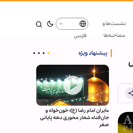
نشست‌ها و
مصاحبه‌ها
فارسی
پیشنهاد ویژه
ل
ا وارد
«ایران امام رضا (ع)؛ خون‌خواه و
سکینه مؤمنان د
ست
جان‌فدا» شعار محوری دهه پایانی
فشار
صفر