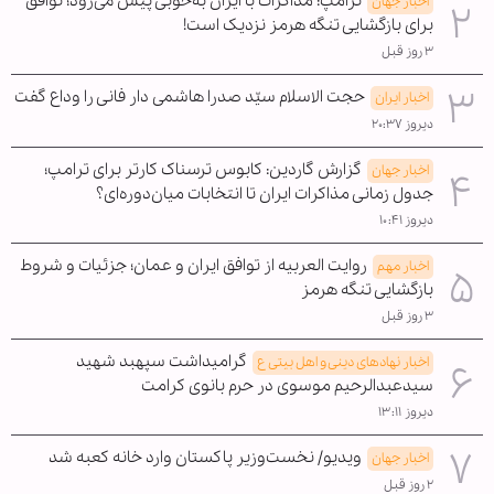
ترامپ: مذاکرات با ایران به‌خوبی پیش می‌رود؛ توافق
اخبار جهان
برای بازگشایی تنگه هرمز نزدیک است!
۳ روز قبل
حجت الاسلام سیّد صدرا هاشمی دار فانی را وداع گفت
اخبار ایران
دیروز ۲۰:۳۷
گزارش گاردین: کابوس ترسناک کارتر برای ترامپ؛
اخبار جهان
جدول زمانی مذاکرات ایران تا انتخابات میان‌دوره‌ای؟
دیروز ۱۰:۴۱
روایت العربیه از توافق ایران و عمان؛ جزئیات و شروط
اخبار مهم
بازگشایی تنگه هرمز
۳ روز قبل
گرامیداشت سپهبد شهید
اخبار نهادهای دینی و اهل بیتی ع
سیدعبدالرحیم موسوی در حرم بانوی کرامت
دیروز ۱۳:۱۱
ویدیو/ نخست‌وزیر پاکستان وارد خانه کعبه شد
اخبار جهان
۲ روز قبل