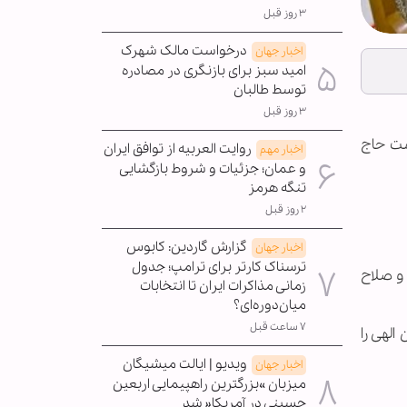
۳ روز قبل
درخواست مالک شهرک
اخبار جهان
امید سبز برای بازنگری در مصادره
توسط طالبان
۳ روز قبل
شت حاج
روایت العربیه از توافق ایران
اخبار مهم
و عمان؛ جزئیات و شروط بازگشایی
تنگه هرمز
۲ روز قبل
گزارش گاردین: کابوس
اخبار جهان
ترسناک کارتر برای ترامپ؛ جدول
و صلاح
زمانی مذاکرات ایران تا انتخابات
میان‌دوره‌ای؟
۷ ساعت قبل
لهی را
ویدیو | ایالت میشیگان
اخبار جهان
میزبان »بزرگترین راهپیمایی اربعین
حسینی در آمریکا« شد