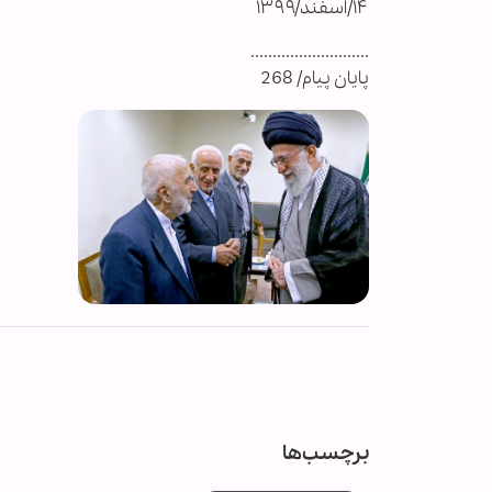
۱۴/اسفند/۱۳۹۹
...........................
پایان پیام/ 268
برچسب‌ها