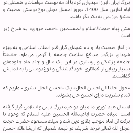
بزرگ ایران، ابراز امیدواری کرد با ادامه نهضت مواسات و همدلی در
ایام آغازین سال 1400، نوروز امسال تجلی نوع‌دوستی، محبت و
عشق ورزیدن به یکدیگر باشد.
متن پیام حجت‌الاسلام والمسلمین «احمد مروی» به شرح زیر
است.
در آغاز صحبت یاد و نام شهدای گران‌قدر انقلاب اسلامی و به ویژه
شهدای بزرگوار مدافع سلامت جامعه را گرامی می‌دارم. حقیقتاً
جامعه پزشکی و پرستاری در این یک سال و چند ماه جلوه‌ها‌ی
بسیار زیبایی از فداکاری، خودگذشتگی و نوع‌دوستی را به نمایش
گذاشتند.
«حول حالنا الی احسن الحال» یک «احسن الحال بشری» داریم که
تمام بشریت دارای احسن حال بشوند.
امسال عید نوروز ما میان دو عید بزرگ دینی و اسلامی قرار گرفته
است، میلاد حضرت اباعبدالله الحسین علیه السلام که وجود با
برکت آن امام موجب بقای دین شد و میلاد مسعود حضرت حجت
عجل الله تعالی فرجه شریف در نیمه شعبان که ان‌شاءالله احسن