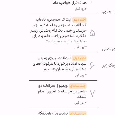
هدف قرار خواهیم داد!
۲ روز قبل
 جاری،
آیت‌الله مدرسی: انتخاب
اخبار مهم
آیت‌الله سید مجتبی خامنه‌ای موجب
خرسندی شد / آیت الله رمضانی: رهبر
انقلاب، شخصیتی زاهد، عالم و دارای
بینش عمیق سیاسی است
۳ روز قبل
ی یمنی
فرمانده نیروی زمینی
اخبار ایران
سپاه: آماده برخورد با هرگونه خطای
که در صورت تداوم شرایط موجود در یمن، 400 هزار کودک زیر
محاسباتی دشمنان هستیم
۳ روز قبل
ویدیو | اعترافات دو
چندرسانه‌ای
جاسوس موساد که امروز اعدام
شدند
۳ روز قبل
پیاده‌روی جاماندگان
چندرسانه‌ای