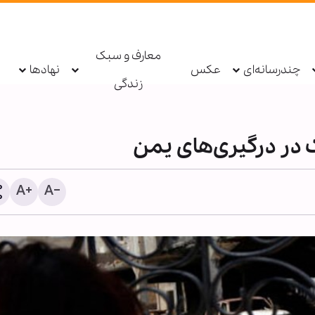
معارف و سبک
چندرسانه‌ای
عکس
نهادها
زندگی
گزارش تصویری | برگزاری م
عزاداری اربعین حسینی در 
الهدی گابن