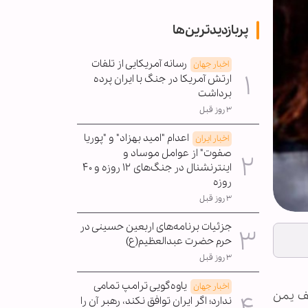
پربازدیدترین‌ها
رسانه آمریکایی از تلفات
اخبار جهان
ارتش آمریکا در جنگ با ایران پرده
برداشت
۳ روز قبل
اعدام "امید بهزاد" و "پوریا
اخبار ایران
صفوت" از عوامل موساد و
اینترنشنال در جنگ‌های ۱۲ روزه و ۴۰
روزه
۳ روز قبل
جزئیات برنامه‌های اربعین حسینی در
حرم حضرت عبدالعظیم(ع)
۳ روز قبل
یاوه‌گویی ترامپ تمامی
اخبار جهان
لف یمن
ندارد؛ اگر ایران توافق نکند، رهبر آن را