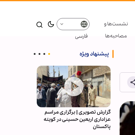
نشست‌ها و
مصاحبه‌ها
فارسی
پیشنهاد ویژه
راسم
گزارش تصویری | برگزاری مراسم
گزارش تصویری 
مرکز
عزاداری اربعین حسینی در کویته
اربعین حسینی د
پاکستان
حسن(ع) کریست