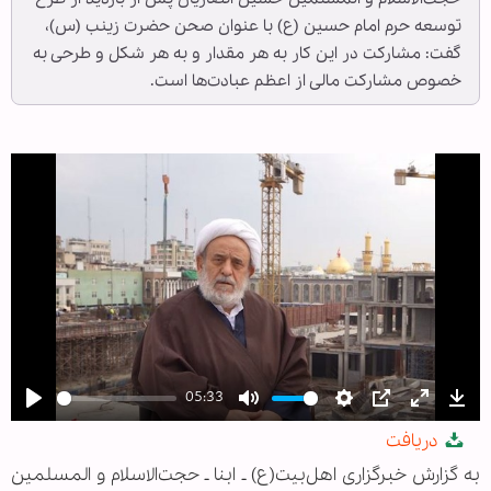
توسعه حرم امام حسین (ع) با عنوان صحن حضرت زینب (س)،
گفت: مشارکت در این کار به هر مقدار و به هر شکل و طرحی به
خصوص مشارکت مالی از اعظم عبادت‌ها است.
05:33
Play
Mute
Settings
PIP
Enter
Dow
دریافت
fullscree
به گزارش خبرگزاری اهل‌بیت(ع) ـ ابنا ـ حجت‌الاسلام و المسلمین