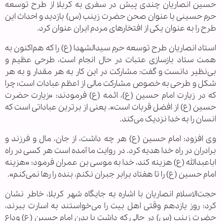
حسین انصاریان چندی پیش در سفری به کربلا از طرح توسعه
حرم حسینی با عنوان صحن حضرت زینب (س) بازدید و احداث این
طرح را به عنوان یکی از افتخار‌های مردم ایران عنوان کرد.
استاد انصاریان طرح توسعه حرم سیدالشهدا (ع) را که هم‌اکنون به
همت ستاد بازسازی عتبات در حال انجام است، طرحی عظیم و
بی‌نظیر دانست و گفت: مشارکت در این کار به هر مقدار و به هر
شکل و طرحی به خصوص مشارکت مالی از اعظم عبادات است؛ چرا
که در زیارت امام حسین (ع)، ائمه (ع) فرمودند: «زیارت حضرت
حسین (ع) از افضل قربات است». یعنی از برترین عباداتی است که
انسان را به خدا نزدیک می‌کند.
وی افزود: امام حسین (ع) هر چه داشت، از جان، مال و فرزند و
برادران در راه خدا هدیه کرد. در روایت ما آمده است هر کسی در راه
اباعبدالله (ع) هزینه کند، خدا به موسی بن عمران فرمود: «هزینه
امام حسین (ع) را تا هفتاد برابر جبران نکنم، بنده را رها نمی‌کنم».
حجت‌الاسلام انصاریان با اشاره به جایگاه شهر کربلا، خاطر نشان
کرد: روز یازدهم وقتی اهل بیت را می‌خواستند به اسارت ببرند،
حضرت زینب (س) در حالی که داشت با بدن امام حسین (ع) وداع