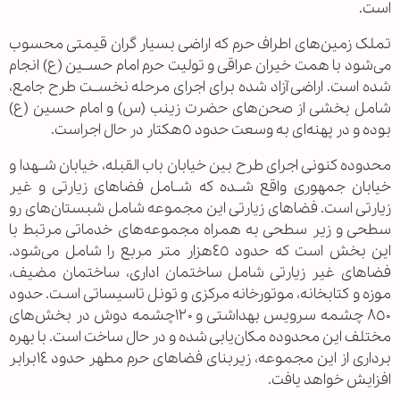
است.
تملک زمین‌های اطراف حرم که اراضی بسیار گران قیمتی محسوب
می‌شود با همت خیران عراقی و تولیت حرم امام حســین (ع) انجام
شده است. اراضی آزاد شده برای اجرای مرحله نخســت طرح جامع،
شامل بخشی از صحن‌های حضرت زینب (س) و امام حسین (ع)
بوده و در پهنه‌ای به وسعت حدود ٥هکتار در حال اجراست.
محدوده کنونی اجرای طرح بین خیابان باب القبله، خیابان شــهدا و
خیابان جمهوری واقع شــده که شــامل فضا‌های زیارتی و غیر
زیارتی است. فضا‌های زیارتی این مجموعه شامل شبستان‌های رو
سطحی و زیر سطحی به همراه مجموعه‌های خدماتی مرتبط با
این بخش است که حدود ٤٥هزار متر مربع را شامل می‌شود.
فضا‌های غیر زیارتی شامل ساختمان اداری، ساختمان مضیف،
موزه و کتابخانه، موتورخانه مرکزی و تونل تاسیساتی اسـت. حدود
٨٥٠ چشمه سرویس بهداشتی و ١٢٠چشمه دوش در بخش‌های
مختلف این محدوده مکان‌یابی شده و در حال ساخت است. با بهره
برداری از این مجموعه، زیربنای فضا‌های حرم مطهر حدود ١٤برابر
افزایش خواهد یافت.