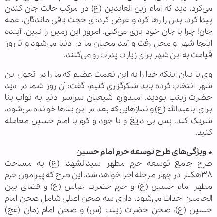
می‌کرد، دید که امام زین العابدین (ع) در مرکب حالت جان کندن
پیدا کرد. بدن را رها کرد و عرض کرد:‌ای حجت باقی ماندگان، عمه
جان! چرا با جان خود بازی می‌کنی. امروز این زمین را نبین. آینده
اینجا شهر و محل رفت و آمد محبان ما در دنیا می‌شود و تا روز
قیامت به این شهر برای زیارت پدرت رو می‌کنند.
وی با بیان اینکه خدا را به این نعمت عظیم که ما را در تحول این
شهر انتخاب کرده باید شکرگزاری کنیم، گفت: آن روز شما در دید
حضرت زینب بودید. امیدوارم شیعیان سراسر دنیا به ثواب بنا
برای اباعبدالله (ع) و نماز‌هایی که بعد در این بنا‌ها خوانده می‌شود،
شریک کند. پس بی دریغ و با جود و کرم با امام حسین معامله
کنید.
* ویژگی‌های طرح توسعه حرم امام حسین
طرح جامع توسعه حرم مطهر سیدالشهدا (ع) به مساحت
٣٨هکتار در چهار مرحله اجرا خواهد شد. این طرح که پیرامون حرم
مطهر امام حسین (ع) و حرم حضرت عباس (ع) و فضای بین
الحرمین احداث می‌شود، دارای سه صحن اصلی شامل صحن امام
حسین (ع)، صحن حضرت زینب (س) و صحن امام زمان (عج)