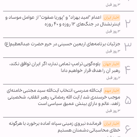
۳ روز قبل
اعدام "امید بهزاد" و "پوریا صفوت" از عوامل موساد و
اخبار ایران
اینترنشنال در جنگ‌های ۱۲ روزه و ۴۰ روزه
۳ روز قبل
جزئیات برنامه‌های اربعین حسینی در حرم حضرت عبدالعظیم(ع)
۳ روز قبل
یاوه‌گویی ترامپ تمامی ندارد؛ اگر ایران توافق نکند،
اخبار جهان
رهبر آن را هدف قرار خواهیم داد!
۲ روز قبل
آیت‌الله مدرسی: انتخاب آیت‌الله سید مجتبی خامنه‌ای
اخبار مهم
موجب خرسندی شد / آیت الله رمضانی: رهبر انقلاب، شخصیتی
زاهد، عالم و دارای بینش عمیق سیاسی است
۳ روز قبل
فرمانده نیروی زمینی سپاه: آماده برخورد با هرگونه
اخبار ایران
خطای محاسباتی دشمنان هستیم