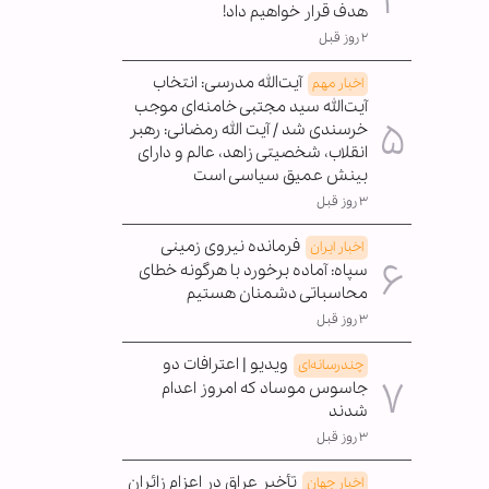
هدف قرار خواهیم داد!
۲ روز قبل
آیت‌الله مدرسی: انتخاب
اخبار مهم
آیت‌الله سید مجتبی خامنه‌ای موجب
خرسندی شد / آیت الله رمضانی: رهبر
انقلاب، شخصیتی زاهد، عالم و دارای
بینش عمیق سیاسی است
۳ روز قبل
فرمانده نیروی زمینی
اخبار ایران
سپاه: آماده برخورد با هرگونه خطای
محاسباتی دشمنان هستیم
۳ روز قبل
ویدیو | اعترافات دو
چندرسانه‌ای
جاسوس موساد که امروز اعدام
شدند
۳ روز قبل
تأخیر عراق در اعزام زائران
اخبار جهان