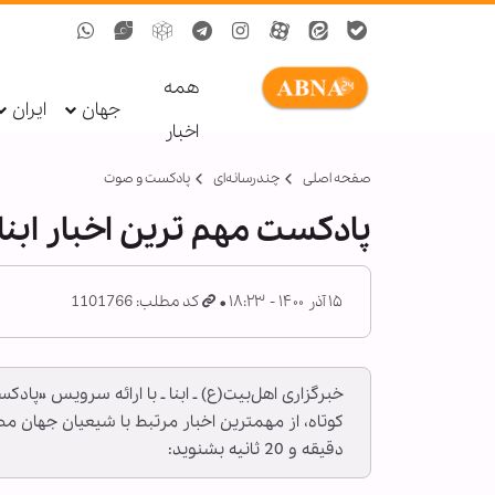
همه
جهان
ایران
اخبار
صفحه اصلی
چندرسانه‌ای
پادکست و صوت
پادکست مهم ترین اخبار ابنا فارسی ــ 
۱۵ آذر ۱۴۰۰ - ۱۸:۲۳
کد مطلب: 1101766
خبرگزاری اهل‌بیت(ع) ـ ابنا ـ با ارائه سرویس «پاد
دقیقه و 20 ثانیه بشنوید: