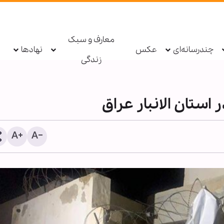
معارف و سبک
چندرسانه‌ای
عکس
نهادها
زندگی
استان الانبار عراق
ضعیت وخیم سلامت‌روان
«ایستادگی» چکیده عمر ام
هنه‌سربازان آمریکایی؛ نرخ بالای
است/ گفتمان مقاومت باید
ودکشی و استعفای کادر درمان!
جوان منتقل شود