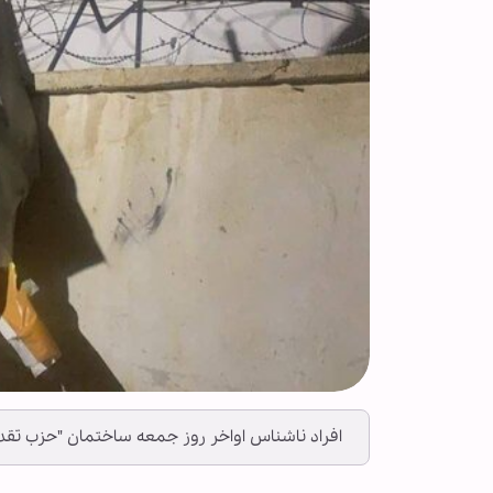
افراد ناشناس اواخر روز جمعه ساختمان "حزب تقدم" 