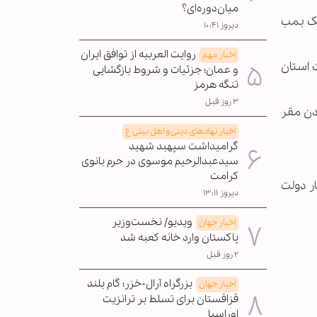
میان‌دوره‌ای؟
 یک بمب
دیروز ۱۰:۴۱
روایت العربیه از توافق ایران
اخبار مهم
 استان
و عمان؛ جزئیات و شروط بازگشایی
تنگه هرمز
۳ روز قبل
دن مقر
اخبار نهادهای دینی و اهل بیتی ع
گرامیداشت سپهبد شهید
سیدعبدالرحیم موسوی در حرم بانوی
کرامت
ر دولت
دیروز ۱۳:۱۱
ویدیو/ نخست‌وزیر
اخبار جهان
پاکستان وارد خانه کعبه شد
۲ روز قبل
بزرگراه آرال-خزر؛ گام بلند
اخبار جهان
قزاقستان برای تسلط بر ترانزیت
اوراسیا