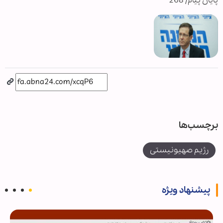
پایان پیام/ 268
برچسب‌ها
رژیم صهیونیستی
پیشنهاد ویژه