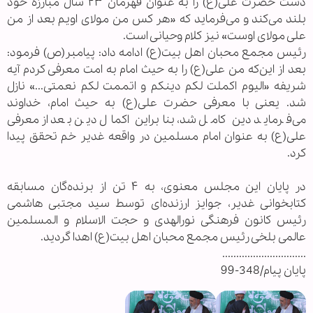
دست حضرت علی(ع) را به عنوان قهرمان ۲۳ سال مبارزه خود
بلند می‌کند و می‌فرماید که «هر کس من مولای اویم بعد از من
علی مولای اوست» نیز کلام وحیانی است.
رئیس مجمع محبان اهل بیت(ع) ادامه داد: پیامبر(ص) فرمود:
بعد از این‌که من علی(ع) را به حیث امام به امت معرفی کردم آیه
شریفه «الیوم اکملت لکم دینکم و اتممت لکم نعمتی...» نازل
شد. یعنی با معرفی حضرت علی(ع) به حیث امام، خداوند
می‌فرماید دین کامل شد، بنابراین اکمال دین بعد از معرفی
علی(ع) به عنوان امام مسلمین در واقعه غدیر خم تحقق پیدا
کرد.
در پایان این مجلس معنوی، به ۴ تن از برنده‌گان مسابقه
کتابخوانی غدیر، جوایز ارزنده‌ای توسط سید مجتبی هاشمی
رئیس کانون فرهنگی نورالهدی و حجت الاسلام و المسلمین
عالمی بلخی رئیس مجمع محبان اهل بیت(ع) اهدا گردید.
..............................
پایان پیام/348-99