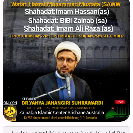
مرکز اسلامی زینبیه در شهر بریزین استرالیا مجلس عزاداری را