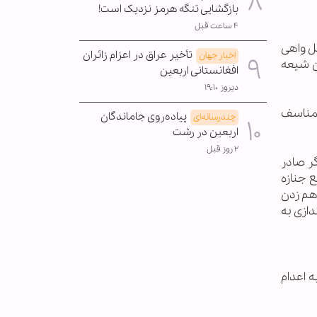
بازگشایی تنگه هرمز نزدیک است!
۴ ساعت قبل
یل واهی
تأخیر عراق در اعزام زائران
اخبار جهان
ن شیعه
افغانستانی اربعین
دیروز ۱۹:۱۰
المناسف
پیاده‌روی جاماندگان
چندرسانه‌ای
اربعین در رشت
۲ روز قبل
ر صادر
 جنازه
هم زدن
دازی به
 اعدام