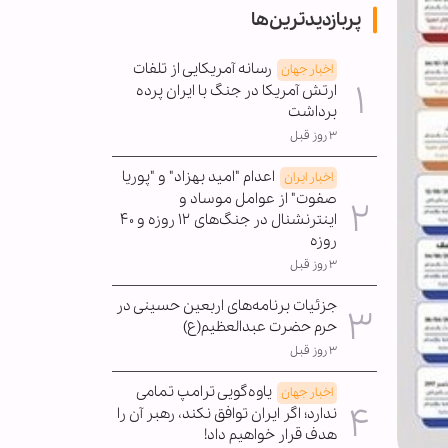
پربازدیدترین‌ها
رسانه آمریکایی از تلفات
اخبار جهان
ارتش آمریکا در جنگ با ایران پرده
برداشت
۳ روز قبل
اعدام "امید بهزاد" و "پوریا
اخبار ایران
صفوت" از عوامل موساد و
اینترنشنال در جنگ‌های ۱۲ روزه و ۴۰
روزه
۳ روز قبل
جزئیات برنامه‌های اربعین حسینی در
حرم حضرت عبدالعظیم(ع)
۳ روز قبل
یاوه‌گویی ترامپ تمامی
اخبار جهان
ندارد؛ اگر ایران توافق نکند، رهبر آن را
هدف قرار خواهیم داد!