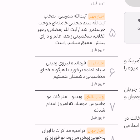
۲ روز قبل
آیت‌الله مدرسی: انتخاب
اخبار مهم
و
آیت‌الله سید مجتبی خامنه‌ای موجب
ی
خرسندی شد / آیت الله رمضانی: رهبر
انقلاب، شخصیتی زاهد، عالم و دارای
بینش عمیق سیاسی است
۳ روز قبل
مریکا و
فرمانده نیروی زمینی
اخبار ایران
یوه را
سپاه: آماده برخورد با هرگونه خطای
محاسباتی دشمنان هستیم
۳ روز قبل
 جریان
جوان و
ویدیو | اعترافات دو
چندرسانه‌ای
جاسوس موساد که امروز اعدام
شدند
الت در
۳ روز قبل
 اسلامی
ترامپ: مذاکرات با ایران
اخبار جهان
به‌خوبی پیش می‌رود؛ توافق برای