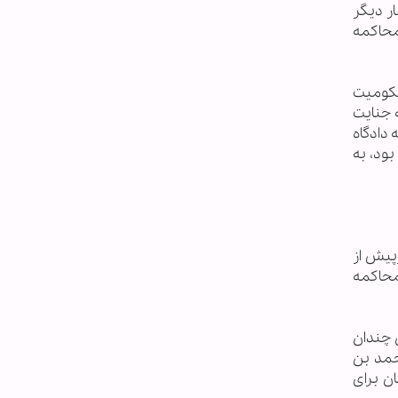
ار دیگر
"محاکمه
ته محکومیت
 جنایت
ای اولین بار در سال ۲۰۱۹م پس از آن که دادگاه
ود، به
ر باقر النمرپیش از
 محاکمه
 چندان
حمد بن
ن برای