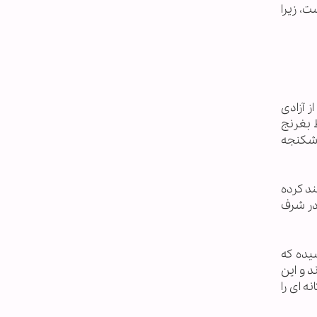
ست، زیرا
ز آزادی
ط بغرنج
 شکنجه
 مستند کرده
ود ۴۴ زندانی زن را آزاد کرده و ۸ نفر دیگر در شرف
یده که
د و این
 ای را