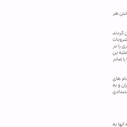
ختن هر
 کردند
شروبات
ی را در
لیه بن
ا صادر
ام های
ن و به
تبدادی
نها به