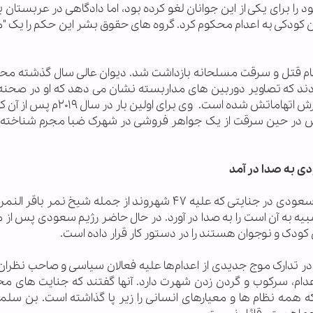
ا برای یکی از این جوانان لغو کرده بود، اما دادگاهی در عربستان ب
ان کودکی به اعدام محکوم کرد. گروه های حقوق بشر این حکم را یک 
لحویطی که ۱۴ سال دارد در سال ۲۰۱۷ به اتهام قتل و سرقت مسلحانه بازداشت شد. دیوان عالی سال گذش
 کردند که تصاویر دوربین های مداربسته نشان می دهد که او در صحنه
نبوده و زیر شکنجه ناچار به امضای اجباری برای پذیرش اتهاماتش شده است. وی بر
یس در حین سرقت از یک جواهر فروشی در شهرک ضبا مجرم شناخته ب
ی به صدا در آمد
سازمان اروپایی حقوق بشر زنگ خطر اقدام ولیعهد سعودی در جنایتی که علیه ۴۷ شهروند از جمله شیخ نم
 شبیه به آن است را به صدا در آورد. در حال حاضر رژیم سعودی پس از
ر تدارک موج جدیدی از اعدام‌ها علیه فعالان سیاسی و صاحب نظران
عدام، سرکوب و گردن زدن شهرت دارد. آنها گفتند که جنایت های م
همه نظام ها و معیارهای انسانی را زیر پا گذاشته است. بن سلما