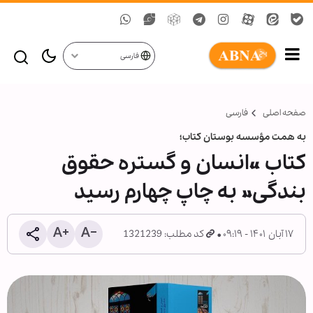
فارسی
صفحه اصلی
فارسی
به همت مؤسسه بوستان کتاب؛
کتاب «انسان و گستره حقوق
بندگی» به چاپ چهارم رسید
۱۷ آبان ۱۴۰۱ - ۰۹:۱۹
کد مطلب: 1321239