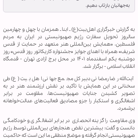
به‌جهانیان بازتاب دهیم.
به گزارش خبرگزاری اهل‌بیت(ع) ـ ابنا ـ همزمان با چهل و چهارمین
سالروز تحویل سفارت رژیم صهیونیستی در ایران به مردم
فلسطین، «همایش بین‌المللی هنر متعهد در حمایت از قدس
شریف» همراه با اهدای جوایز «جشنواره کاریکاتور روز قدس» روز
دوشنبه یکم اسفندماه ۱۴۰۱ در محل برج آزادی تهران - قدمگاه
انقلاب اسلامی - برگزار شد.
آیت‌الله رضا رمضانی دبیرکل مجمع جهانی اهل بیت (ع) طی
سخنانی در این همایش با تأکید بر نقش ارزشمند هنر در به
تصویر کشیدن جنایات صهیونیست‌ها، مقاومت در برابر
اشغالگری و استکبار را جزو مصادیق فعالیت‌های عدالت‌خواهانه
برشمرد.
وی مقاومت را گزینه انحصاری در برابر اشغالگری و خودکامگی
دانست و گفت: بیشترین نقض هنجار‌های بین‌المللی توسط رژیم
صهیونیستی انجام گرفته و موضع منطقی ما این است که حاکمیت