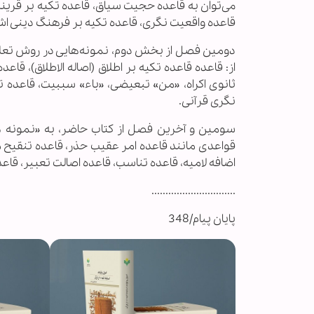
می‌توان به قاعده حجیت سیاق، قاعده تکیه بر قرینه
قاعده واقعیت نگری، قاعده تکیه بر فرهنگ دینی اشا
دومین فصل از بخش دوم، نمونه‌هایی در روش تعلیل در
از: قاعده قاعده تکیه بر اطلاق (اصاله الاطلاق)، ق
ثانوی اکراه، «من» تبعیضی، «باء» سببیت، قاعده ت
نگری قرآنی.
سومین و آخرین فصل از کتاب حاضر، به «نمونه ها
قواعدی مانند قاعده امر عقیب حذر، قاعده تنقیح م
اضافه لامیه، قاعده تناسب، قاعده اصالت تعبیر، ق
..............................
پایان پیام/348