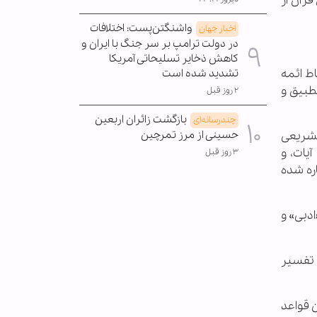
قرآن از
واشنگتن‌پست: اختلافات
اخبار جهان
در دولت ترامپ بر سر جنگ با ایران و
کاهش ذخایر تسلیحاتی آمریکا
ط ائمه
تشدید شده است
طبیق و
۲ روز قبل
بازگشت زائران اربعین
چندرسانه‌ای
تشریعی
حسینی از مرز تمرچین
یات، و
۳ روز قبل
ره شده
دبی» و
 تفسیر
 قواعد