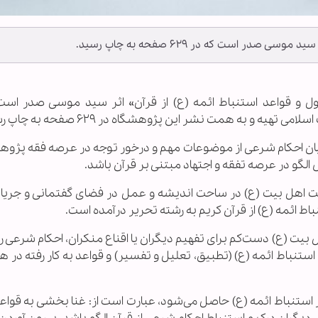
در است که در ۶۲۹ صفحه به چاپ رسید.
اصول و قواعد استنباط ائمه (ع) از قرآن» اثر سید موسی صدر است
و به همت نشر این پژوهشگاه در ۶۲۹ صفحه به چاپ رسید.
یان احکام شرعی از موضوعات مهم و درخور توجه در عرصه فقه پژوهی
 الگو در عرصه تفقه و اجتهاد مبتنی بر قرآن باشد.
 اهل بیت (ع) در ساحت اندیشه و عمل در فضای گفتمانی و جریا
ط ائمه (ع) از قرآن کریم به رشته تحریر درآمده است.
ت (ع) دست‌کم برای تفهیم دیگران یا اقناع منکران، احکام شرعی را 
نباط ائمه (ع) (تطبیق، تعلیل و تفسیر) و قواعد به کار رفته در ه
ر استنباط ائمه (ع) حاصل می‌شود، عبارت است از: غنا بخشی به قواع