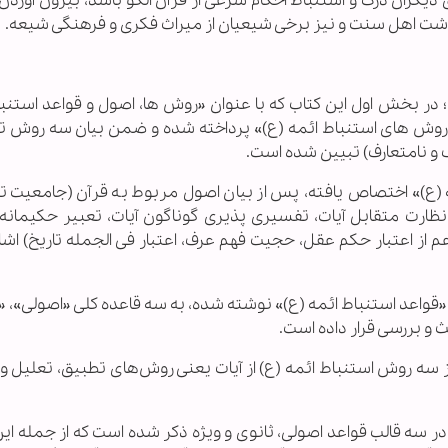
 دیگران درک و استنباط احکام شرعی از قرآن الگو باشد، بیرون آوردن 
داشت اهل سنت و نیز برخی شیعیان از میراث فکری و فرهنگی شیعه.
 بخش اول این کتاب که با عنوان «روش ها، اصول و قواعد استنبا
ه «روش های استنباط ائمه (ع)» پرداخته شده و ضمن بیان سه روش ت
ف و نامتعارف) تبیین شده است.
(ع)» اختصاص یافته، پس از بیان اصول مربوط به قرآن (جامعیت 
 نظارت متقابل آیات، تفسیری پذیری گوناگون آیات، تعبیر حکیمانه آ
م از اعتبار حکم عقل، حجیت فهم عرف، اعتبار فی الجمله تاریخ) اشا
واعد استنباط ائمه (ع)» نوشته شده، به سه قاعده کلی «اصولی»، «ا
 سه روش استنباط ائمه (ع) از آیات یعنی روش‌های تطبیق، تعلیل و
 سه قالب قواعد اصولی، ثانوی و ویژه ذکر شده است که از جمله این