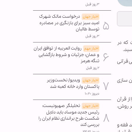
۳ روز قبل
درخواست مالک شهرک
اخبار جهان
امید سبز برای بازنگری در مصادره
توسط طالبان
۳ روز قبل
 که در
روایت العربیه از توافق ایران
اخبار مهم
و عمان؛ جزئیات و شروط بازگشایی
 قرآنی
تنگه هرمز
۲ روز قبل
ن سازی
ویدیو/ نخست‌وزیر
اخبار جهان
پاکستان وارد خانه کعبه شد
دیروز ۱۰:۲۰
از قرآن
ر روش،
تحلیلگر صهیونیست:
اخبار جهان
رئیس جدید موساد باید دلایل
شکست طرح براندازی نظام ایران را
د فقه و
بررسی کند
دیروز ۲۳:۲۱