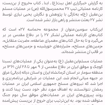
به گزارش خبرگزاری اهل بیت(ع) ـ ابنا ـ کتاب «خروج از بن‌بست؛
کارنامه عملیاتی تیپ ۲۷ محمدرسول‌الله (ص) در عملیات مسلم
بن‌عقیل (ع)» به‌تازگی با پژوهش و نگارش یحیی نیازی توسط
نشر ۲۷ بعثت منتشر و راهی بازار نشر شده است.
این‌کتاب سومین‌عنوان از مجموعه «حماسه ۲۷» است که
کتاب‌های کارنامه عملیاتی لشکر ۲۷ را در دفاع مقدس در بر
می‌گیرد و تا به حال کتاب‌های «همپای صاعقه»، «ضربت متقابل»،
«زمین‌های مسلح»، «شراره‌های خورشید» و «زمین‌های مسلح»
در قالب آن منتشر شده‌اند.
عملیات مسلم‌ابن‌عقیل (ع) به‌عنوان یکی از عملیات‌های نسبتا
کوچک و موفق ایران در دفاع مقدس، از ۹ مهر تا ۲۸ آبان ۱۳۶۱ در
منطقه سومار در استان کرمانشاه ایران و استان دیاله (دیالی) عراق
در جبهه میانی انجام شد. این عملیات در شرایطی برنامه‌ریزی و
اجرا شد که نیروهای مسلح جمهوری اسلامی ایران در عملیات
رمضان نتوانستند به اهداف مورد نظر خود دست پیدا کنند و
روند پیروزی‌های ایران در عملیات‌های موفق سال دوم جنگ
متوقف شده بود. به این‌ترتیب برای خروج از بن‌بست پیش‌آمده